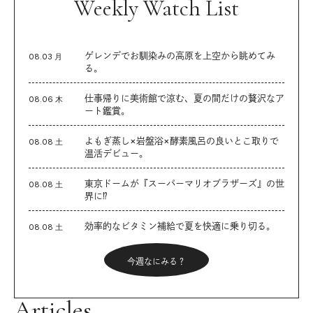
Weekly Watch List
ゲレンデでお馴染みの高原を上空から眺めてみ
08.03 月
る。
仕事帰りに美術館で涼む、夏の間だけの贅沢なア
08.06 木
ート鑑賞。
よもぎ蒸し×岩盤浴×酵素風呂の良いとこ取りで
08.08 土
温活デビュー。
東京ドームが『スーパーマリオブラザーズ』の世
08.08 土
界に⁉︎
効率的なビタミン補給で夏を快適に乗り切る。
08.08 土
今週なにみる？
Articles