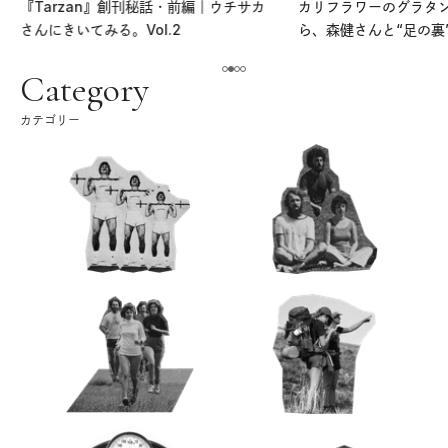
『Tarzan』創刊秘話・前編｜ウチサカ
カリフラワーのグラタ
さんにきいてみる。Vol.2
ら、森健さんと“足の裏
える。｜麻生要一郎の
ク
Category
カテゴリー