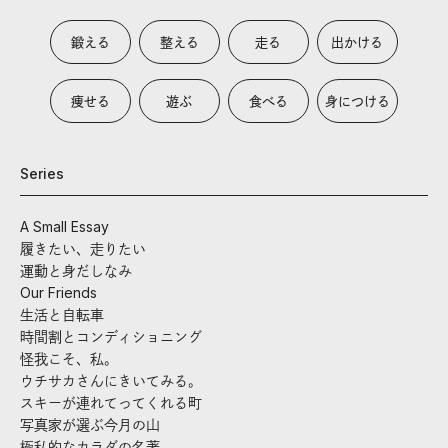
鍛える
整える
走る
出かける
痩せる
遊ぶ
食べる
身につける
Series
A Small Essay
履きたい、走りたい
運動と身だしなみ
Our Friends
生活と自転車
時間割とコンディショニング
怪我こそ、私。
ウチサカさんにきいてみる。
スキーが連れてってくれる町
写真家が選ぶ今月の山
極私的なカラダの名著