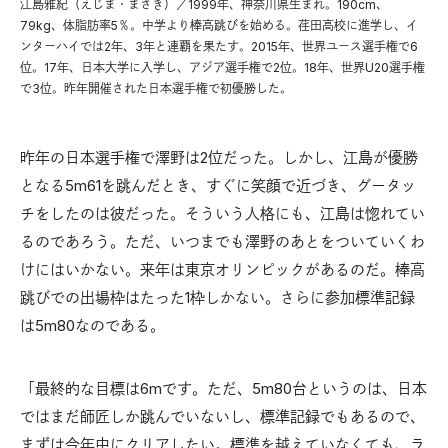
江島雅紀（えじま・まさき）／1999年、神奈川県生まれ。190cm、
79kg、体脂肪率5％。中学より棒高跳びを始める。荏田高校に進学し、イ
ンターハイでは2年、3年と連覇を果たす。2015年、世界ユース選手権で6
位。17年、日本大学に入学し、アジア選手権で2位。18年、世界U20選手権
で3位。昨年開催された日本選手権で初優勝した。
昨年の日本選手権で澤野は2位だった。しかし、江島が優勝
となる5m61を跳んだとき、すぐに笑顔で近づき、グータッ
チをしたのは彼だった。そういう人格にも、江島は惚れてい
るのであろう。ただ、いつまでも澤野のあとをついていくわ
けにはいかない。来年は東京オリンピックがあるのだ。棒高
跳びでの出場枠はたった1枠しかない。さらに参加標準記録
は5m80なのである。
「最終的な目標は6mです。ただ、5m80台というのは、日本
ではまだ師匠しか跳んでいないし、標準記録でもあるので、
まずは今年中にクリアしたい。標準を越えていなくても、ラ