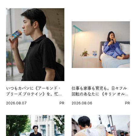
いつもカバンに《アーモンド・
仕事も家事も育児も。日々フル
ブリーズ プロテイン》を。忙し
回転のあなたに 《キリン オルニ
い毎日の簡単コンディショニン
チンPRO》という新習慣。
2026.08.07
PR
2026.08.06
PR
グ習慣。