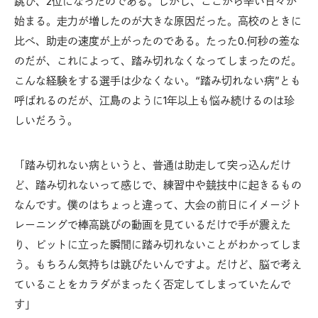
跳び、2位になったのである。しかし、ここから辛い日々が
始まる。走力が増したのが大きな原因だった。高校のときに
比べ、助走の速度が上がったのである。たった0.何秒の差な
のだが、これによって、踏み切れなくなってしまったのだ。
こんな経験をする選手は少なくない。“踏み切れない病”とも
呼ばれるのだが、江島のように1年以上も悩み続けるのは珍
しいだろう。
「踏み切れない病というと、普通は助走して突っ込んだけ
ど、踏み切れないって感じで、練習中や競技中に起きるもの
なんです。僕のはちょっと違って、大会の前日にイメージト
レーニングで棒高跳びの動画を見ているだけで手が震えた
り、ピットに立った瞬間に踏み切れないことがわかってしま
う。もちろん気持ちは跳びたいんですよ。だけど、脳で考え
ていることをカラダがまったく否定してしまっていたんで
す」