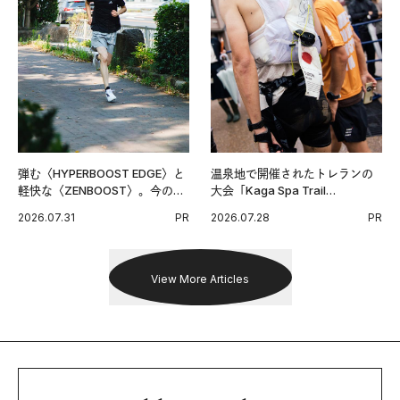
弾む〈HYPERBOOST EDGE〉と
温泉地で開催されたトレランの
軽快な〈ZENBOOST〉。今の時
大会「Kaga Spa Trail
代に寄り添うアディダスが打ち
Endurance 100 by UTMB」。本
2026.07.31
PR
2026.07.28
PR
出した新機軸。
戦を夢見るランナーたちの奮闘
を追った。
View More Articles