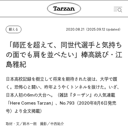
2020.08.21
2025.09.12
鍛える
（
Updated）
「師匠を超えて、同世代選手と気持ち
の面でも肩を並べたい」棒高跳び・江
島雅紀
日本高校記録を樹立して将来を期待された彼は、大学で躓
く。恐怖心と闘い、昨年ようやくトンネルを抜けた。いざ、
日本人初の6mの大台へ。（雑誌『ターザン』の人気連載
「Here Comes Tarzan」、No.793〈2020年8月6日発売
号〉より全文掲載）
取材・文／鈴木一朗 撮影／中西祐介