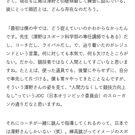
さて、現在も江島は澤野と切磋琢磨して練習に励んでいる。
彼にとって師匠とは、どんな存在なのだろう。
「最初は僕の中では、どう捉えていいのかわからなかったん
です。先生（澤野はスポーツ科学部の専任講師でもある）だ
し、コーチだし、ライバルだし。で、辿り着いたのがレジェ
ンドという言葉。何に対しても本気で、何も欠けたところが
ない。だから、競技者ではなく人間としてすごいなと思いま
すね。たとえば、使った道具でも、後輩にやらせずに、自分
で率先して片づける。僕も常々やってきたことなんですが、
そういう澤野さんの姿を見て、“人間力なくして競技力向上
なし”っていうJOC（日本オリンピック委員会）のスローガ
ンの通りだなと思いますね。
それにコーチが一緒に跳んで指導してくれるのって、日本で
は澤野さんしかいない（笑）。棒高跳びってイメージのスポ