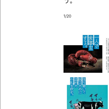
う。
1
/
20