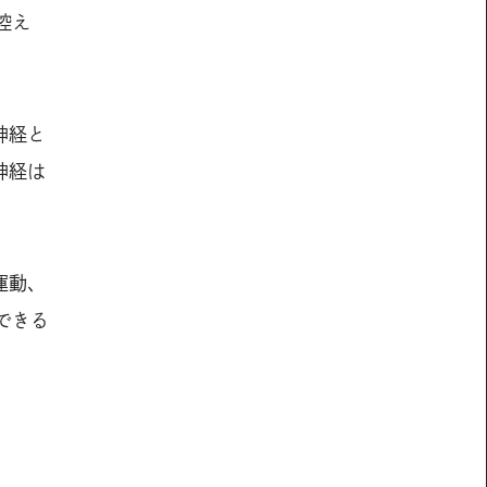
控え
神経と
神経は
運動、
できる
よ