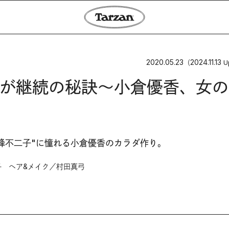
2020.05.23
2024.11.13
（
U
が継続の秘訣〜小倉優香、女の
峰不二子"に憧れる小倉優香のカラダ作り。
 ヘア&メイク／村田真弓