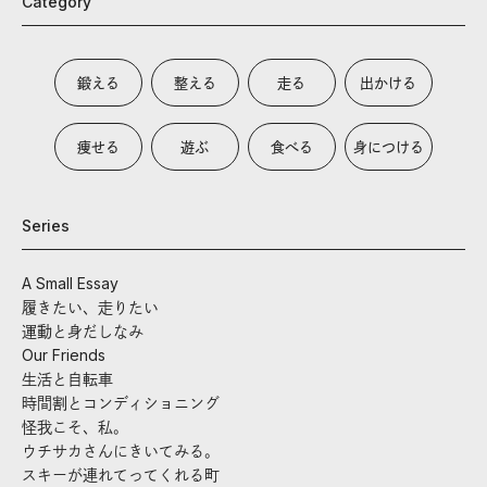
Category
鍛える
整える
走る
出かける
痩せる
遊ぶ
食べる
身につける
Series
A Small Essay
履きたい、走りたい
運動と身だしなみ
Our Friends
生活と自転車
時間割とコンディショニング
怪我こそ、私。
ウチサカさんにきいてみる。
スキーが連れてってくれる町