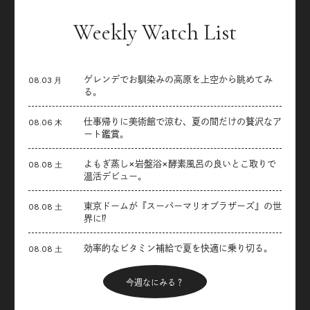
Weekly Watch List
ゲレンデでお馴染みの高原を上空から眺めてみ
08.03 月
る。
仕事帰りに美術館で涼む、夏の間だけの贅沢なア
08.06 木
ート鑑賞。
よもぎ蒸し×岩盤浴×酵素風呂の良いとこ取りで
08.08 土
温活デビュー。
東京ドームが『スーパーマリオブラザーズ』の世
08.08 土
界に⁉︎
効率的なビタミン補給で夏を快適に乗り切る。
08.08 土
今週なにみる？