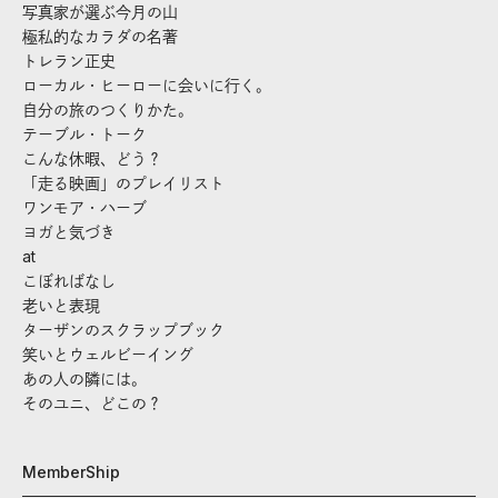
写真家が選ぶ今月の山
極私的なカラダの名著
トレラン正史
ローカル・ヒーローに会いに行く。
自分の旅のつくりかた。
テーブル・トーク
こんな休暇、どう？
「走る映画」のプレイリスト
ワンモア・ハーブ
ヨガと気づき
at
こぼればなし
老いと表現
ターザンのスクラップブック
笑いとウェルビーイング
あの人の隣には。
そのユニ、どこの？
MemberShip