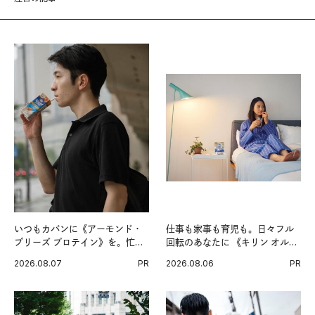
いつもカバンに《アーモンド・
仕事も家事も育児も。日々フル
ブリーズ プロテイン》を。忙し
回転のあなたに 《キリン オルニ
い毎日の簡単コンディショニン
チンPRO》という新習慣。
2026.08.07
PR
2026.08.06
PR
グ習慣。