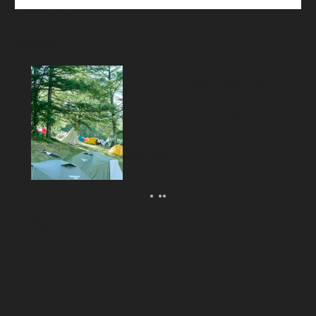
Articles
新着記事
フジロックから始めるキャンプのス
スメ。「FUJI ROCK
FESTIVAL’26」テント訪問スナッ
プ！
2026.08.07