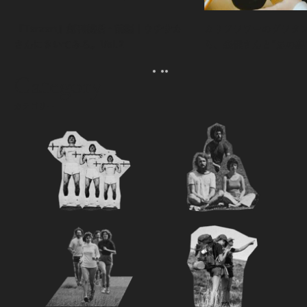
『Tarzan』創刊秘話・前編｜ウチサカ
カリフラワーのグラタ
さんにきいてみる。Vol.2
ら、森健さんと“足の裏
える。｜麻生要一郎の
ク
Category
カテゴリー