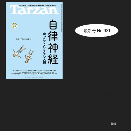
最新号 No.931
『Tarzan』No.931「自律神
経ゆったりメンテナンス術」
08.06（木）
発売
Newsletter
『Tarzan』本誌および『Tarzan Web』にまつわる最新情報がメー
ルで届く。ニュースレター会員向けの特別なイベント・プレゼン
トも。
登録