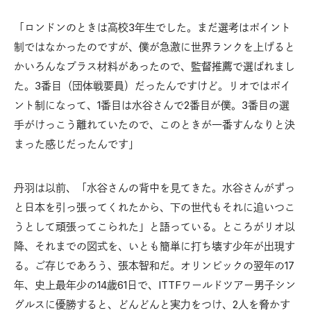
「ロンドンのときは高校3年生でした。まだ選考はポイント
制ではなかったのですが、僕が急激に世界ランクを上げると
かいろんなプラス材料があったので、監督推薦で選ばれまし
た。3番目（団体戦要員）だったんですけど。リオではポイ
ント制になって、1番目は水谷さんで2番目が僕。3番目の選
手がけっこう離れていたので、このときが一番すんなりと決
まった感じだったんです」
丹羽は以前、「水谷さんの背中を見てきた。水谷さんがずっ
と日本を引っ張ってくれたから、下の世代もそれに追いつこ
うとして頑張ってこられた」と語っている。ところがリオ以
降、それまでの図式を、いとも簡単に打ち壊す少年が出現す
る。ご存じであろう、張本智和だ。オリンピックの翌年の17
年、史上最年少の14歳61日で、ITTFワールドツアー男子シン
グルスに優勝すると、どんどんと実力をつけ、2人を脅かす