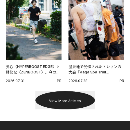
弾む〈HYPERBOOST EDGE〉と
温泉地で開催されたトレランの
軽快な〈ZENBOOST〉。今の時
大会「Kaga Spa Trail
代に寄り添うアディダスが打ち
Endurance 100 by UTMB」。本
2026.07.31
PR
2026.07.28
PR
出した新機軸。
戦を夢見るランナーたちの奮闘
を追った。
View More Articles