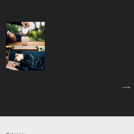
Popular
人気記事
源
トップクリエイターが実践する、ひみつの
疲労回復術。
2026.07.07
1
/
5