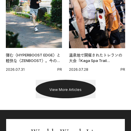
弾む〈HYPERBOOST EDGE〉と
温泉地で開催されたトレランの
軽快な〈ZENBOOST〉。今の時
大会「Kaga Spa Trail
代に寄り添うアディダスが打ち
Endurance 100 by UTMB」。本
2026.07.31
PR
2026.07.28
PR
出した新機軸。
戦を夢見るランナーたちの奮闘
を追った。
View More Articles