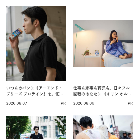
いつもカバンに《アーモンド・
仕事も家事も育児も。日々フル
ブリーズ プロテイン》を。忙し
回転のあなたに 《キリン オルニ
い毎日の簡単コンディショニン
チンPRO》という新習慣。
2026.08.07
PR
2026.08.06
PR
グ習慣。