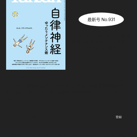
最新号 No.931
『Tarzan』No.931「自律神
経ゆったりメンテナンス術」
08.06（木）
発売
Newsletter
『Tarzan』本誌および『Tarzan Web』にまつわる最新情報がメー
ルで届く。ニュースレター会員向けの特別なイベント・プレゼン
トも。
登録
ご登録頂くと、弊社のプライバシーポリシーとメールマガジンの配信に同意し