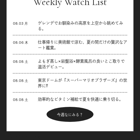
Weekly Watch List
ゲレンデでお馴染みの高原を上空から眺めてみ
08.03 月
る。
仕事帰りに美術館で涼む、夏の間だけの贅沢なア
08.06 木
ート鑑賞。
よもぎ蒸し×岩盤浴×酵素風呂の良いとこ取りで
08.08 土
温活デビュー。
東京ドームが『スーパーマリオブラザーズ』の世
08.08 土
界に⁉︎
効率的なビタミン補給で夏を快適に乗り切る。
08.08 土
今週なにみる？
Articles