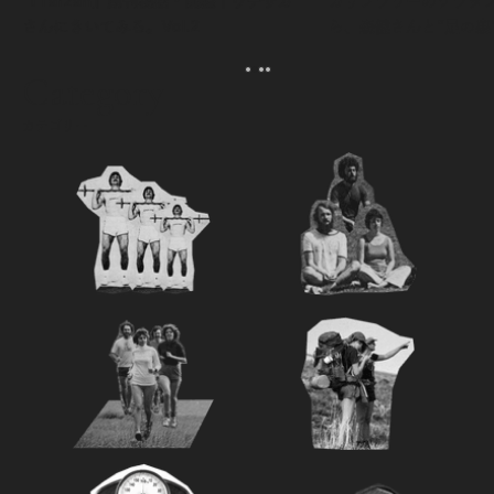
『Tarzan』創刊秘話・前編｜ウチサカ
カリフラワーのグラタ
さんにきいてみる。Vol.2
ら、森健さんと“足の裏
える。｜麻生要一郎の
ク
Category
カテゴリー