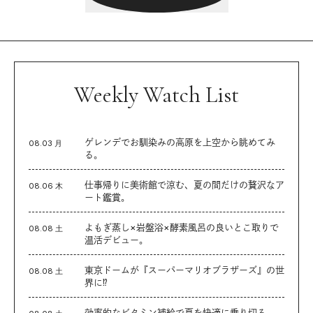
Weekly Watch List
ゲレンデでお馴染みの高原を上空から眺めてみ
08.03 月
る。
仕事帰りに美術館で涼む、夏の間だけの贅沢なア
08.06 木
ート鑑賞。
よもぎ蒸し×岩盤浴×酵素風呂の良いとこ取りで
08.08 土
温活デビュー。
東京ドームが『スーパーマリオブラザーズ』の世
08.08 土
界に⁉︎
効率的なビタミン補給で夏を快適に乗り切る。