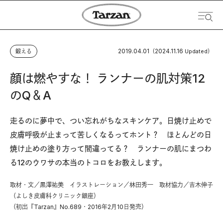
2019.04.01
2024.11.16
鍛える
（
Updated）
顔は燃やすな！ ランナーの肌対策12
のQ＆A
走るのに夢中で、つい忘れがちなスキンケア。日焼け止めで
皮膚呼吸が止まって苦しくなるってホント？ ほとんどの日
焼け止めの塗り方って間違ってる？ ランナーの肌にまつわ
る12のウワサの本当のトコロをお教えします。
取材・文／黒澤祐美 イラストレーション／林田秀一 取材協力／吉木伸子
（よしき皮膚科クリニック銀座）
（初出『Tarzan』No.689・2016年2月10日発売）