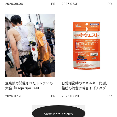
チンPRO》という新習慣。
代に寄り添うアディダスが打ち
2026.08.06
PR
2026.07.31
PR
出した新機軸。
温泉地で開催されたトレランの
日常活動時のエネルギー代謝、
大会「Kaga Spa Trail
脂肪の消費に着目！《メタプラ
Endurance 100 by UTMB」。本
ス ウエスト》で始める体メンテ
2026.07.28
PR
2026.07.23
PR
戦を夢見るランナーたちの奮闘
習慣。
を追った。
View More Articles