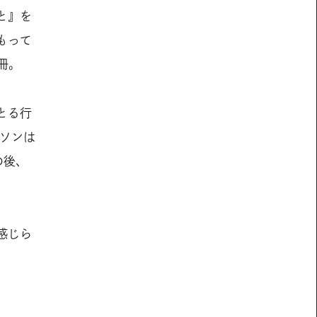
と』を
もって
冊。
とる行
ソンは
の後、
感じら