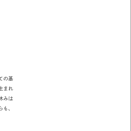
ての基
生まれ
休みは
らも、