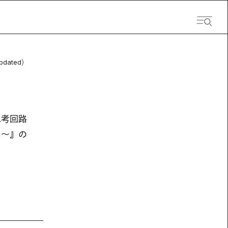
pdated）
思考回路
と〜』の