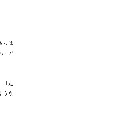
もっぱ
もこだ
。「走
ような