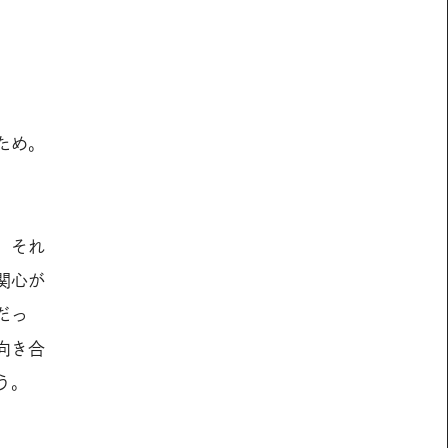
ため。
。それ
関心が
だっ
向き合
う。