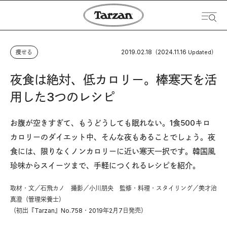
2019.02.18
2024.11.16
痩せる
（
Updated）
夜食は絶対、低カロリー。棒寒天を活
用した3つのレシピ
お腹が空きすぎて、もうどうしても眠れない。1食500キロ
カロリーのダイエット中、そんな夜もあることでしょう。夜
食には、限りなくノンカロリーに近い寒天一択です。韓国風
珍味からスイーツまで、手軽につくれるレシピを紹介。
取材・文／石飛カノ 撮影／小川朋央 監修・料理・スタイリング／美才治
真澄（管理栄養士）
（初出『Tarzan』No.758・2019年2月7日発売）