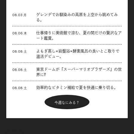
ゲレンデでお馴染みの高原を上空から眺めてみ
08.03 月
る。
仕事帰りに美術館で涼む、夏の間だけの贅沢なア
08.06 木
ート鑑賞。
よもぎ蒸し×岩盤浴×酵素風呂の良いとこ取りで
08.08 土
温活デビュー。
東京ドームが『スーパーマリオブラザーズ』の世
08.08 土
界に⁉︎
効率的なビタミン補給で夏を快適に乗り切る。
08.08 土
今週なにみる？
Articles
新着記事