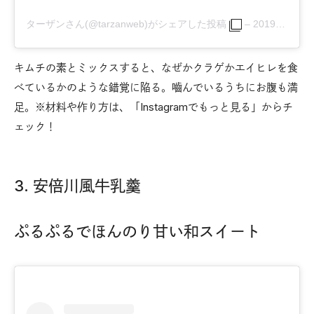
ターザンさん(@tarzanweb)がシェアした投稿
–
2019年 2月月16日午後7時00分PST
キムチの素とミックスすると、なぜかクラゲかエイヒレを食
べているかのような錯覚に陥る。嚙んでいるうちにお腹も満
足。※材料や作り方は、「Instagramでもっと見る」からチ
ェック！
3. 安倍川風牛乳羹
ぷるぷるでほんのり甘い和スイート