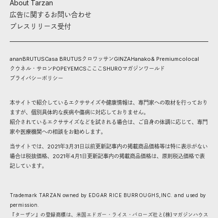
About Tarzan
広告に関するお問い合わせ
プレスリリース受付
anan
BRUTUS
Casa BRUTUS
クロワッサン
GINZA
Hanako
& Premium
colocal
クウネル・サロン
POPEYE
MCS
こここ
SHURO
マガジンワールド
プライバシーポリシー
本サイトで紹介しているエクササイズや健康情報は、専門家への取材を行っており
ますが、個別具体的な疾病や傷病に対応しておりません。
紹介されているエクササイズなどを試される場合は、ご自身の体調に応じて、専門
家や医療機関への相談をお勧めします。
当サイトでは、2021年3月31日以前更新記事内の掲載商品価格等は特に表示がない
場合は税抜価格、2021年4月1日更新記事内の掲載商品価格は、原則税込価格で表
記しています。
Trademark TARZAN owned by EDGAR RICE BURROUGHS,INC. and used by
permission.
『ターザン』の登録商標は、米国エドガー・ライス・バローズ社と(株)マガジンハウス