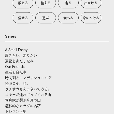
鍛える
整える
走る
出かける
痩せる
遊ぶ
食べる
身につける
Series
A Small Essay
履きたい、走りたい
運動と身だしなみ
Our Friends
生活と自転車
時間割とコンディショニング
怪我こそ、私。
ウチサカさんにきいてみる。
スキーが連れてってくれる町
写真家が選ぶ今月の山
極私的なカラダの名著
トレラン正史