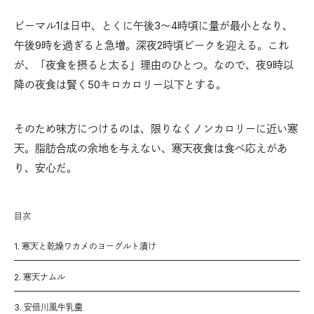
ビーマル1は日中、とくに午後3〜4時頃に量が最小となり、
午後9時を過ぎると急増。深夜2時頃ピークを迎える。これ
が、「夜食を摂ると太る」理由のひとつ。なので、夜9時以
降の夜食は賢く50キロカロリー以下とする。
そのため味方につけるのは、限りなくノンカロリーに近い寒
天。脂肪合成の余地を与えない、寒天夜食は食べ応えがあ
り、安心だ。
目次
1. 寒天と乾燥ワカメのヨーグルト漬け
2. 寒天ナムル
3. 安倍川風牛乳羹