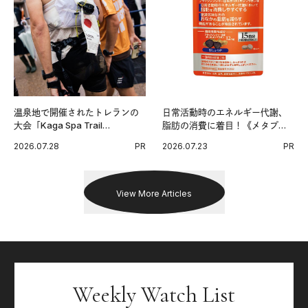
温泉地で開催されたトレランの
日常活動時のエネルギー代謝、
大会「Kaga Spa Trail
脂肪の消費に着目！《メタプラ
Endurance 100 by UTMB」。本
ス ウエスト》で始める体メンテ
2026.07.28
PR
2026.07.23
PR
戦を夢見るランナーたちの奮闘
習慣。
を追った。
View More Articles
Weekly Watch List