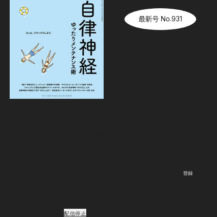
最新号 No.931
『Tarzan』No.931「自律神
経ゆったりメンテナンス術」
08.06（木）
発売
Newsletter
『Tarzan』本誌および『Tarzan Web』にまつわる最新情報がメー
ルで届く。ニュースレター会員向けの特別なイベント・プレゼン
トも。
登録
ご登録頂くと、弊社のプライバシーポリシーとメールマガジンの配信に同意し
たことになります。
配信停止