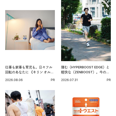
仕事も家事も育児も。日々フル
弾む〈HYPERBOOST EDGE〉と
回転のあなたに 《キリン オルニ
軽快な〈ZENBOOST〉。今の時
チンPRO》という新習慣。
代に寄り添うアディダスが打ち
2026.08.06
PR
2026.07.31
PR
出した新機軸。