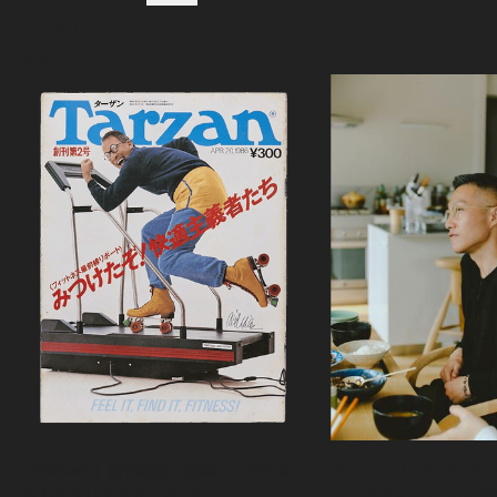
Podcast
ポッドキャスト
『Tarzan』創刊秘話・前編｜ウチサカ
カリフラワーのグラタ
さんにきいてみる。Vol.2
ら、森健さんと“足の裏