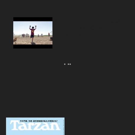
バルサかマンチェスターか。過酷な
現実を突きつける、戦時下のサッカ
ー映画｜Move On Screen
2026.08.06