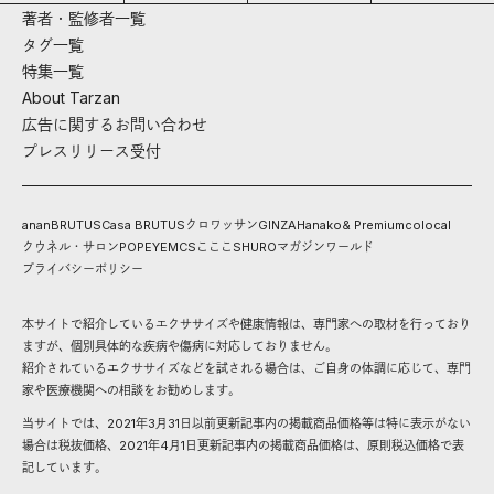
著者・監修者一覧
タグ一覧
特集一覧
About Tarzan
広告に関するお問い合わせ
プレスリリース受付
anan
BRUTUS
Casa BRUTUS
クロワッサン
GINZA
Hanako
& Premium
colocal
クウネル・サロン
POPEYE
MCS
こここ
SHURO
マガジンワールド
プライバシーポリシー
本サイトで紹介しているエクササイズや健康情報は、専門家への取材を行っており
ますが、個別具体的な疾病や傷病に対応しておりません。
紹介されているエクササイズなどを試される場合は、ご自身の体調に応じて、専門
家や医療機関への相談をお勧めします。
当サイトでは、2021年3月31日以前更新記事内の掲載商品価格等は特に表示がない
場合は税抜価格、2021年4月1日更新記事内の掲載商品価格は、原則税込価格で表
記しています。