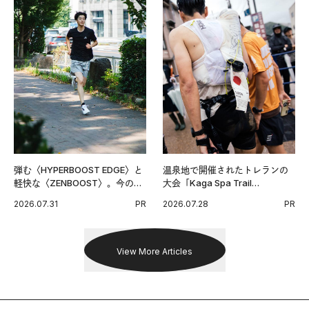
弾む〈HYPERBOOST EDGE〉と
温泉地で開催されたトレランの
軽快な〈ZENBOOST〉。今の時
大会「Kaga Spa Trail
代に寄り添うアディダスが打ち
Endurance 100 by UTMB」。本
2026.07.31
PR
2026.07.28
PR
出した新機軸。
戦を夢見るランナーたちの奮闘
を追った。
View More Articles