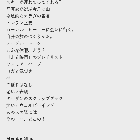
スキーが連れてってくれる町
写真家が選ぶ今月の山
極私的なカラダの名著
トレラン正史
ローカル・ヒーローに会いに行く。
自分の旅のつくりかた。
テーブル・トーク
こんな休暇、どう？
「走る映画」のプレイリスト
ワンモア・ハーブ
ヨガと気づき
at
こぼればなし
老いと表現
ターザンのスクラップブック
笑いとウェルビーイング
あの人の隣には。
そのユニ、どこの？
MemberShip