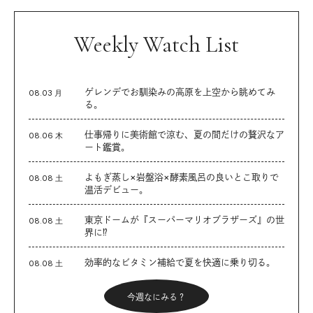
Weekly Watch List
ゲレンデでお馴染みの高原を上空から眺めてみ
08.03 月
る。
仕事帰りに美術館で涼む、夏の間だけの贅沢なア
08.06 木
ート鑑賞。
よもぎ蒸し×岩盤浴×酵素風呂の良いとこ取りで
08.08 土
温活デビュー。
東京ドームが『スーパーマリオブラザーズ』の世
08.08 土
界に⁉︎
効率的なビタミン補給で夏を快適に乗り切る。
08.08 土
今週なにみる？