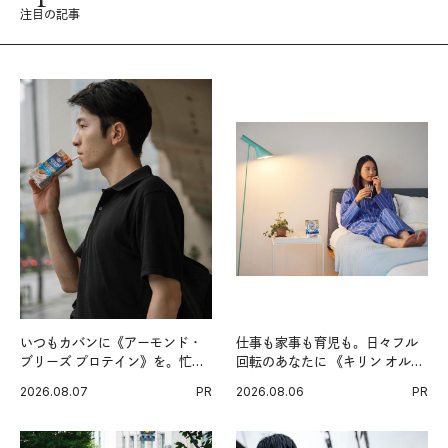
注目の記事
いつもカバンに《アーモンド・
仕事も家事も育児も。日々フル
ブリーズ プロテイン》を。忙し
回転のあなたに 《キリン オルニ
い毎日の簡単コンディショニン
チンPRO》という新習慣。
2026.08.07
PR
2026.08.06
PR
グ習慣。