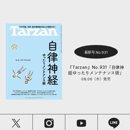
最新号 No.931
『Tarzan』No.931「自律神
経ゆったりメンテナンス術」
08.06（木）
発売