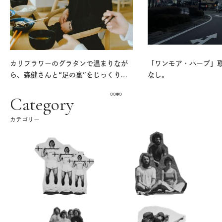
カリフラワーのグラタンで温まりなが
「ワンモア・ハーブ」
ら、森健さんと“足の裏”をじっくり考
なし。
える。｜麻生要一郎のテーブル・トー
ク
Category
カテゴリー