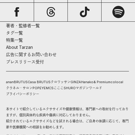
著者・監修者一覧
タグ一覧
特集一覧
About Tarzan
広告に関するお問い合わせ
プレスリリース受付
anan
BRUTUS
Casa BRUTUS
クロワッサン
GINZA
Hanako
& Premium
colocal
クウネル・サロン
POPEYE
MCS
こここ
SHURO
マガジンワールド
プライバシーポリシー
本サイトで紹介しているエクササイズや健康情報は、専門家への取材を行っており
ますが、個別具体的な疾病や傷病に対応しておりません。
紹介されているエクササイズなどを試される場合は、ご自身の体調に応じて、専門
家や医療機関への相談をお勧めします。