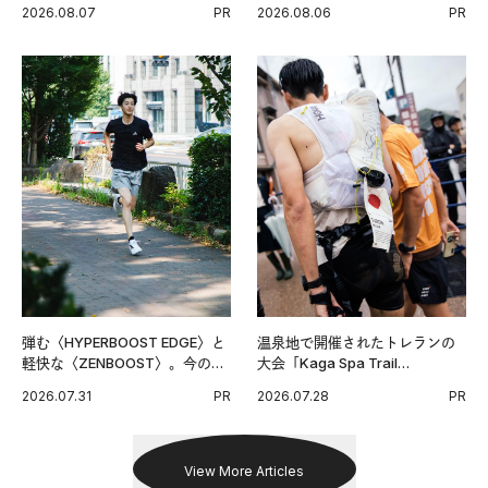
い毎日の簡単コンディショニン
チンPRO》という新習慣。
2026.08.07
PR
2026.08.06
PR
グ習慣。
弾む〈HYPERBOOST EDGE〉と
温泉地で開催されたトレランの
軽快な〈ZENBOOST〉。今の時
大会「Kaga Spa Trail
代に寄り添うアディダスが打ち
Endurance 100 by UTMB」。本
2026.07.31
PR
2026.07.28
PR
出した新機軸。
戦を夢見るランナーたちの奮闘
を追った。
View More Articles