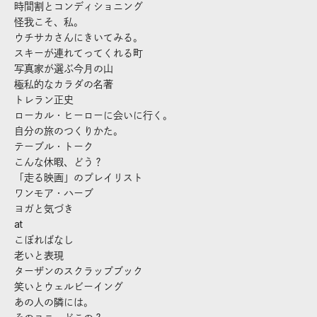
時間割とコンディショニング
怪我こそ、私。
ウチサカさんにきいてみる。
スキーが連れてってくれる町
写真家が選ぶ今月の山
極私的なカラダの名著
トレラン正史
ローカル・ヒーローに会いに行く。
自分の旅のつくりかた。
テーブル・トーク
こんな休暇、どう？
「走る映画」のプレイリスト
ワンモア・ハーブ
ヨガと気づき
at
こぼればなし
老いと表現
ターザンのスクラップブック
笑いとウェルビーイング
あの人の隣には。