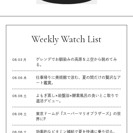
Weekly Watch List
ゲレンデでお馴染みの高原を上空から眺めてみ
08.03 月
る。
仕事帰りに美術館で涼む、夏の間だけの贅沢なア
08.06 木
ート鑑賞。
よもぎ蒸し×岩盤浴×酵素風呂の良いとこ取りで
08.08 土
温活デビュー。
東京ドームが『スーパーマリオブラザーズ』の世
08.08 土
界に⁉︎
効率的なビタミン補給で夏を快適に乗り切る。
08.08 土