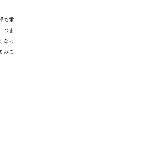
程で重
。つま
くなっ
てみて