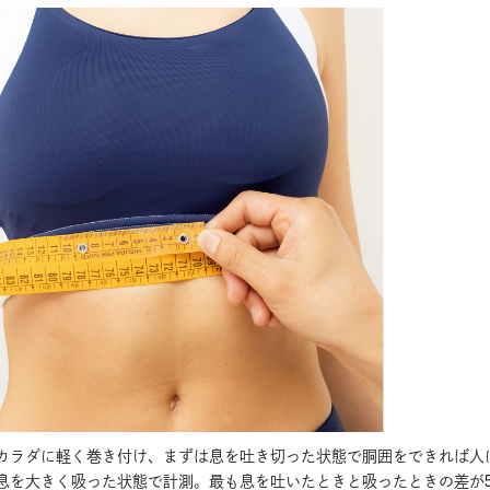
カラダに軽く巻き付け、まずは息を吐き切った状態で胴囲をできれば人
息を大きく吸った状態で計測。最も息を吐いたときと吸ったときの差が5