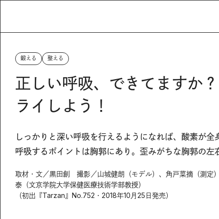
鍛える
整える
正しい呼吸、できてますか？
ライしよう！
しっかりと深い呼吸を行えるようになれば、酸素が全
呼吸するポイントは胸郭にあり。歪みがちな胸郭の左
取材・文／黒田創 撮影／山城健朗（モデル）、角戸菜摘（測定
泰（文京学院大学保健医療技術学部教授）
（初出『Tarzan』No.752・2018年10月25日発売）