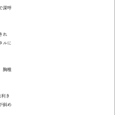
で深呼
きれ
タルに
、胸椎
は利き
が斜め