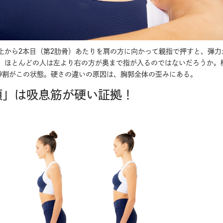
上から2本目（第2肋骨）あたりを肩の方に向かって親指で押すと、弾力
。ほとんどの人は左より右の方が奥まで指が入るのではないだろうか。
9割がこの状態。硬さの違いの原因は、胸郭全体の歪みにある。
傾」は吸息筋が硬い証拠！