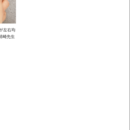
が左右均
柿崎先生