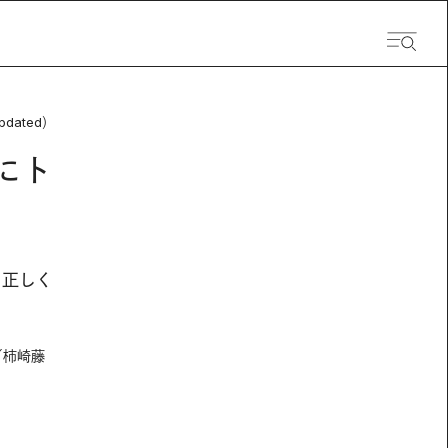
pdated）
にト
。正しく
／柿崎藤