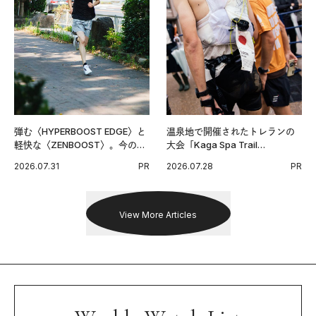
弾む〈HYPERBOOST EDGE〉と
温泉地で開催されたトレランの
軽快な〈ZENBOOST〉。今の時
大会「Kaga Spa Trail
代に寄り添うアディダスが打ち
Endurance 100 by UTMB」。本
2026.07.31
PR
2026.07.28
PR
出した新機軸。
戦を夢見るランナーたちの奮闘
を追った。
View More Articles