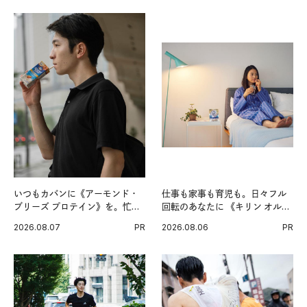
いつもカバンに《アーモンド・
仕事も家事も育児も。日々フル
ブリーズ プロテイン》を。忙し
回転のあなたに 《キリン オルニ
い毎日の簡単コンディショニン
チンPRO》という新習慣。
2026.08.07
PR
2026.08.06
PR
グ習慣。