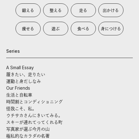
鍛える
整える
走る
出かける
痩せる
遊ぶ
食べる
身につける
Series
A Small Essay
履きたい、走りたい
運動と身だしなみ
Our Friends
生活と自転車
時間割とコンディショニング
怪我こそ、私。
ウチサカさんにきいてみる。
スキーが連れてってくれる町
写真家が選ぶ今月の山
極私的なカラダの名著