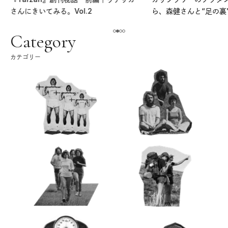
さんにきいてみる。Vol.2
ら、森健さんと“足の裏
える。｜麻生要一郎の
ク
Category
カテゴリー