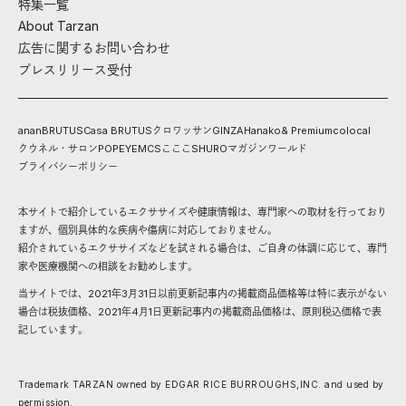
特集一覧
About Tarzan
広告に関するお問い合わせ
プレスリリース受付
anan
BRUTUS
Casa BRUTUS
クロワッサン
GINZA
Hanako
& Premium
colocal
クウネル・サロン
POPEYE
MCS
こここ
SHURO
マガジンワールド
プライバシーポリシー
本サイトで紹介しているエクササイズや健康情報は、専門家への取材を行っており
ますが、個別具体的な疾病や傷病に対応しておりません。
紹介されているエクササイズなどを試される場合は、ご自身の体調に応じて、専門
家や医療機関への相談をお勧めします。
当サイトでは、2021年3月31日以前更新記事内の掲載商品価格等は特に表示がない
場合は税抜価格、2021年4月1日更新記事内の掲載商品価格は、原則税込価格で表
記しています。
Trademark TARZAN owned by EDGAR RICE BURROUGHS,INC. and used by
permission.