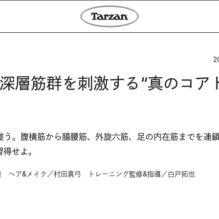
2
深層筋群を刺激する“真のコア
整う。腹横筋から腸腰筋、外旋六筋、足の内在筋までを連
習得せよ。
 ヘア&メイク／村田真弓 トレーニング監修&指導／白戸拓也