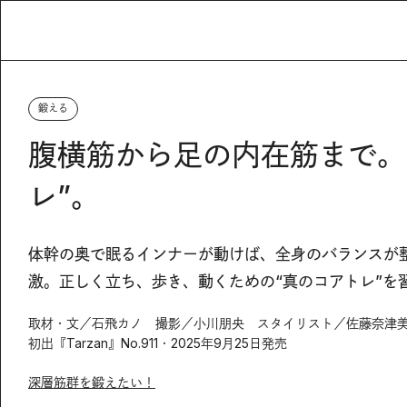
鍛える
腹横筋から足の内在筋まで。
レ”。
体幹の奥で眠るインナーが動けば、全身のバランスが
激。正しく立ち、歩き、動くための“真のコアトレ”を
取材・文／石飛カノ 撮影／小川朋央 スタイリスト／佐藤奈津美
初出『Tarzan』No.911・2025年9月25日発売
深層筋群を鍛えたい！