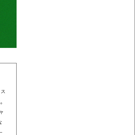
ネス
業。
ャ
な
一