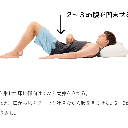
を乗せて床に仰向けになり両膝を立てる。
添え、口から息をフーッと吐きながら腹を凹ませる。2〜3
繰り返し。