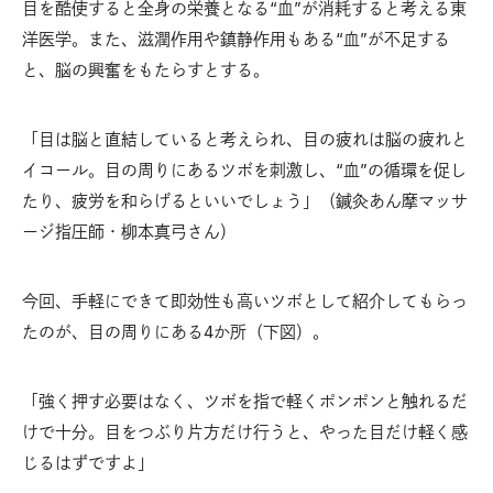
目を酷使すると全身の栄養となる“血”が消耗すると考える東
洋医学。また、滋潤作用や鎮静作用もある“血”が不足する
と、脳の興奮をもたらすとする。
「目は脳と直結していると考えられ、目の疲れは脳の疲れと
イコール。目の周りにあるツボを刺激し、“血”の循環を促し
たり、疲労を和らげるといいでしょう」（鍼灸あん摩マッサ
ージ指圧師・柳本真弓さん）
今回、手軽にできて即効性も高いツボとして紹介してもらっ
たのが、目の周りにある4か所（下図）。
「強く押す必要はなく、ツボを指で軽くポンポンと触れるだ
けで十分。目をつぶり片方だけ行うと、やった目だけ軽く感
じるはずですよ」