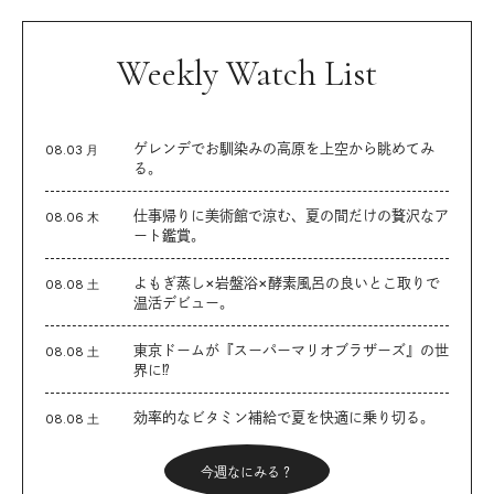
Weekly Watch List
ゲレンデでお馴染みの高原を上空から眺めてみ
08.03 月
る。
仕事帰りに美術館で涼む、夏の間だけの贅沢なア
08.06 木
ート鑑賞。
よもぎ蒸し×岩盤浴×酵素風呂の良いとこ取りで
08.08 土
温活デビュー。
東京ドームが『スーパーマリオブラザーズ』の世
08.08 土
界に⁉︎
効率的なビタミン補給で夏を快適に乗り切る。
08.08 土
今週なにみる？