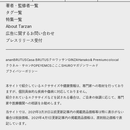
著者・監修者一覧
タグ一覧
特集一覧
About Tarzan
広告に関するお問い合わせ
プレスリリース受付
anan
BRUTUS
Casa BRUTUS
クロワッサン
GINZA
Hanako
& Premium
colocal
クウネル・サロン
POPEYE
MCS
こここ
SHURO
マガジンワールド
プライバシーポリシー
本サイトで紹介しているエクササイズや健康情報は、専門家への取材を行っており
ますが、個別具体的な疾病や傷病に対応しておりません。
紹介されているエクササイズなどを試される場合は、ご自身の体調に応じて、専門
家や医療機関への相談をお勧めします。
当サイトでは、2021年3月31日以前更新記事内の掲載商品価格等は特に表示がない
場合は税抜価格、2021年4月1日更新記事内の掲載商品価格は、原則税込価格で表
記しています。