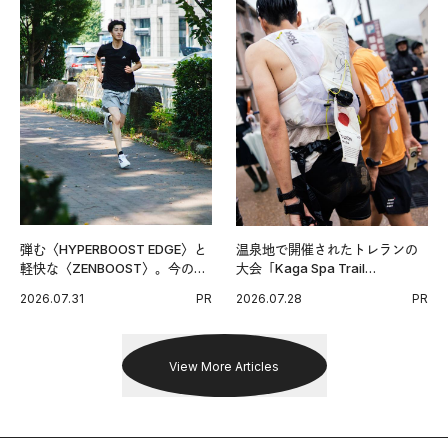
弾む〈HYPERBOOST EDGE〉と
温泉地で開催されたトレランの
軽快な〈ZENBOOST〉。今の時
大会「Kaga Spa Trail
代に寄り添うアディダスが打ち
Endurance 100 by UTMB」。本
2026.07.31
PR
2026.07.28
PR
出した新機軸。
戦を夢見るランナーたちの奮闘
を追った。
View More Articles