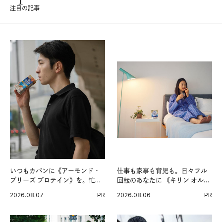
注目の記事
いつもカバンに《アーモンド・
仕事も家事も育児も。日々フル
ブリーズ プロテイン》を。忙し
回転のあなたに 《キリン オルニ
い毎日の簡単コンディショニン
チンPRO》という新習慣。
2026.08.07
PR
2026.08.06
PR
グ習慣。