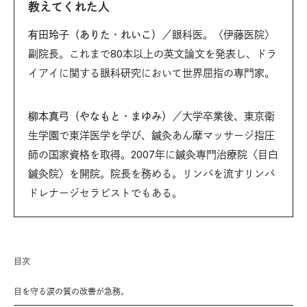
教えてくれた人
有田玲子（ありた・れいこ）
／眼科医。〈伊藤医院〉
副院長。これまで80本以上の英文論文を発表し、ドラ
イアイに関する眼科研究において世界屈指の専門家。
柳本真弓（やなもと・まゆみ）
／大学卒業後、東京衛
生学園で東洋医学を学び、鍼灸あん摩マッサージ指圧
師の国家資格を取得。2007年に鍼灸専門治療院〈目白
鍼灸院〉を開院。院長を務める。リンパを流すリンパ
ドレナージセラピストでもある。
目次
目を守る涙の質の改善が急務。