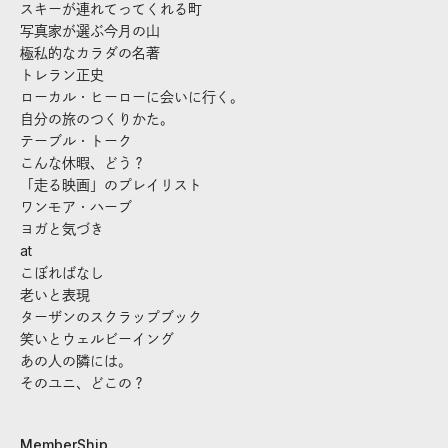
スキーが連れてってくれる町
写真家が選ぶ今月の山
極私的なカラダの名著
トレラン正史
ローカル・ヒーローに会いに行く。
自分の旅のつくりかた。
テーブル・トーク
こんな休暇、どう？
「走る映画」のプレイリスト
ワンモア・ハーブ
ヨガと気づき
at
こぼればなし
老いと表現
ターザンのスクラップブック
笑いとウェルビーイング
あの人の隣には。
そのユニ、どこの？
MemberShip