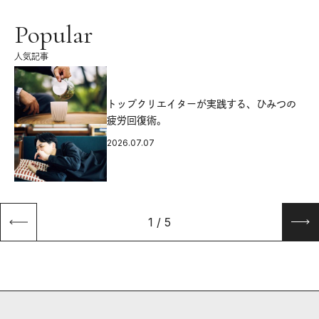
Popular
人気記事
源
トップクリエイターが実践する、ひみつの
疲労回復術。
2026.07.07
1
/
5