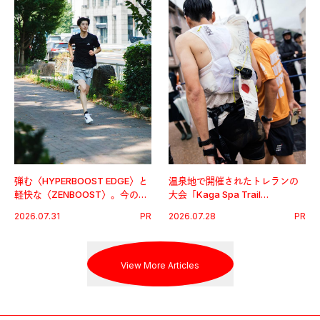
弾む〈HYPERBOOST EDGE〉と
温泉地で開催されたトレランの
軽快な〈ZENBOOST〉。今の時
大会「Kaga Spa Trail
代に寄り添うアディダスが打ち
Endurance 100 by UTMB」。本
2026.07.31
PR
2026.07.28
PR
出した新機軸。
戦を夢見るランナーたちの奮闘
を追った。
View More Articles