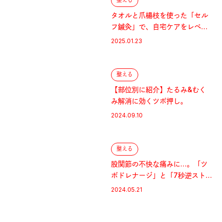
整える
タオルと爪楊枝を使った「セル
フ鍼灸」で、自宅ケアをレベル
アップ！
2025.01.23
整える
【部位別に紹介】たるみ&むく
み解消に効くツボ押し。
2024.09.10
整える
股関節の不快な痛みに…。「ツ
ボドレナージ」と「7秒逆スト
レッチ」で詰まりを解消
2024.05.21