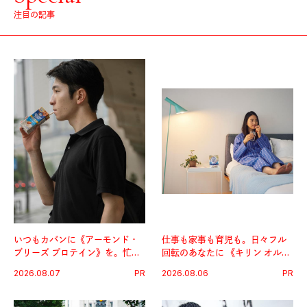
注目の記事
いつもカバンに《アーモンド・
仕事も家事も育児も。日々フル
ブリーズ プロテイン》を。忙し
回転のあなたに 《キリン オルニ
い毎日の簡単コンディショニン
チンPRO》という新習慣。
2026.08.07
PR
2026.08.06
PR
グ習慣。