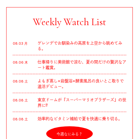
Weekly Watch List
ゲレンデでお馴染みの高原を上空から眺めてみ
08.03 月
る。
仕事帰りに美術館で涼む、夏の間だけの贅沢なア
08.06 木
ート鑑賞。
よもぎ蒸し×岩盤浴×酵素風呂の良いとこ取りで
08.08 土
温活デビュー。
東京ドームが『スーパーマリオブラザーズ』の世
08.08 土
界に⁉︎
効率的なビタミン補給で夏を快適に乗り切る。
08.08 土
今週なにみる？