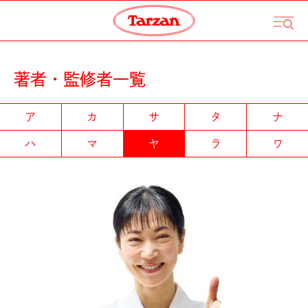
著者・監修者一覧
ア
カ
サ
タ
ナ
ハ
マ
ヤ
ラ
ワ