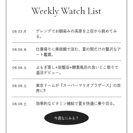
Weekly Watch List
ゲレンデでお馴染みの高原を上空から眺めてみ
08.03 月
る。
仕事帰りに美術館で涼む、夏の間だけの贅沢なア
08.06 木
ート鑑賞。
よもぎ蒸し×岩盤浴×酵素風呂の良いとこ取りで
08.08 土
温活デビュー。
東京ドームが『スーパーマリオブラザーズ』の世
08.08 土
界に⁉︎
効率的なビタミン補給で夏を快適に乗り切る。
08.08 土
今週なにみる？