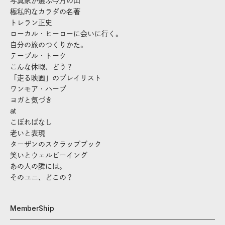
写真家が選ぶ今月の山
極私的なカラダの名著
トレラン正史
ローカル・ヒーローに会いに行く。
自分の旅のつくりかた。
テーブル・トーク
こんな休暇、どう？
「走る映画」のプレイリスト
ワンモア・ハーブ
ヨガと気づき
at
こぼればなし
老いと表現
ターザンのスクラップブック
笑いとウェルビーイング
あの人の隣には。
そのユニ、どこの？
MemberShip