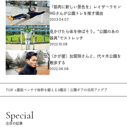
「筋肉に新しい景色を」レイザーラモン
HGさんが公園トレを推す理由
2023.04.07
見かけたら体を伸ばそう。“公園のあの
器具”でストレッチ
2022.10.08
〈かが屋〉加賀翔さんと、代々木公園を
散歩する
2022.06.08
TOP
腹筋ベンチで体幹を鍛える3種目｜公園ギアの活用アイデア
Special
注目の記事