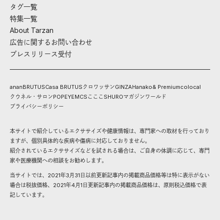
タグ一覧
特集一覧
About Tarzan
広告に関するお問い合わせ
プレスリリース受付
anan
BRUTUS
Casa BRUTUS
クロワッサン
GINZA
Hanako
& Premium
colocal
クウネル・サロン
POPEYE
MCS
こここ
SHURO
マガジンワールド
プライバシーポリシー
本サイトで紹介しているエクササイズや健康情報は、専門家への取材を行っており
ますが、個別具体的な疾病や傷病に対応しておりません。
紹介されているエクササイズなどを試される場合は、ご自身の体調に応じて、専門
家や医療機関への相談をお勧めします。
当サイトでは、2021年3月31日以前更新記事内の掲載商品価格等は特に表示がない
場合は税抜価格、2021年4月1日更新記事内の掲載商品価格は、原則税込価格で表
記しています。