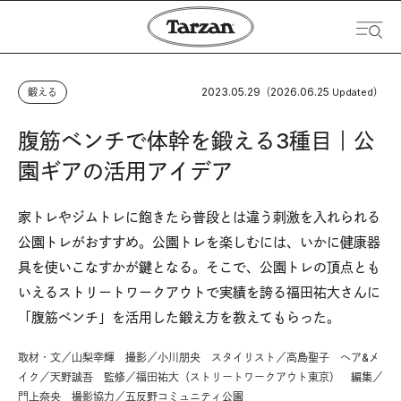
2023.05.29
2026.06.25
鍛える
（
Updated）
腹筋ベンチで体幹を鍛える3種目｜公
園ギアの活用アイデア
家トレやジムトレに飽きたら普段とは違う刺激を入れられる
公園トレがおすすめ。公園トレを楽しむには、いかに健康器
具を使いこなすかが鍵となる。そこで、公園トレの頂点とも
いえるストリートワークアウトで実績を誇る福田祐大さんに
「腹筋ベンチ」を活用した鍛え方を教えてもらった。
取材・文／山梨幸輝 撮影／小川朋央 スタイリスト／高島聖子 ヘア&メ
イク／天野誠吾 監修／福田祐大（ストリートワークアウト東京） 編集／
門上奈央 撮影協力／五反野コミュニティ公園