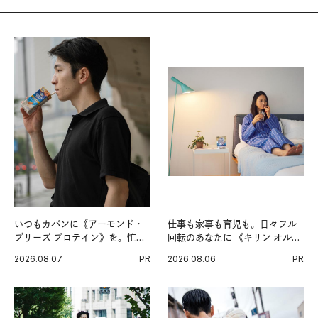
いつもカバンに《アーモンド・
仕事も家事も育児も。日々フル
ブリーズ プロテイン》を。忙し
回転のあなたに 《キリン オルニ
い毎日の簡単コンディショニン
チンPRO》という新習慣。
2026.08.07
PR
2026.08.06
PR
グ習慣。