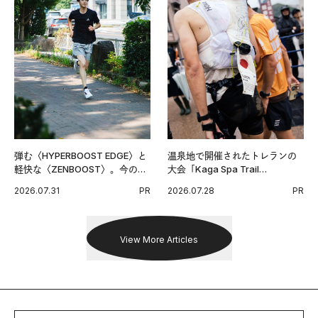
弾む〈HYPERBOOST EDGE〉と
温泉地で開催されたトレランの
軽快な〈ZENBOOST〉。今の時
大会「Kaga Spa Trail
代に寄り添うアディダスが打ち
Endurance 100 by UTMB」。本
2026.07.31
PR
2026.07.28
PR
出した新機軸。
戦を夢見るランナーたちの奮闘
を追った。
View More Articles