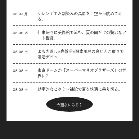
ゲレンデでお馴染みの高原を上空から眺めてみ
08.03 月
る。
仕事帰りに美術館で涼む、夏の間だけの贅沢なア
08.06 木
ート鑑賞。
よもぎ蒸し×岩盤浴×酵素風呂の良いとこ取りで
08.08 土
温活デビュー。
東京ドームが『スーパーマリオブラザーズ』の世
08.08 土
界に⁉︎
効率的なビタミン補給で夏を快適に乗り切る。
08.08 土
今週なにみる？
Articles
新着記事