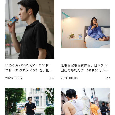
いつもカバンに《アーモンド・
仕事も家事も育児も。日々フル
ブリーズ プロテイン》を。忙し
回転のあなたに 《キリン オルニ
い毎日の簡単コンディショニン
チンPRO》という新習慣。
2026.08.07
PR
2026.08.06
PR
グ習慣。