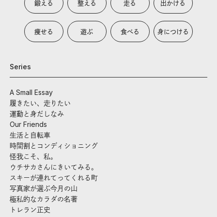
鍛える
整える
走る
出かける
痩せる
遊ぶ
食べる
身につける
Series
A Small Essay
履きたい、走りたい
運動と身だしなみ
Our Friends
生活と自転車
時間割とコンディショニング
怪我こそ、私。
ウチサカさんにきいてみる。
スキーが連れてってくれる町
写真家が選ぶ今月の山
極私的なカラダの名著
トレラン正史