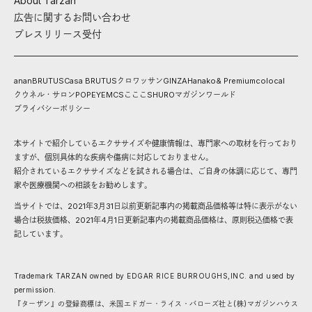
About Tarzan
広告に関するお問い合わせ
プレスリリース受付
anan
BRUTUS
Casa BRUTUS
クロワッサン
GINZA
Hanako
& Premium
colocal
クウネル・サロン
POPEYE
MCS
こここ
SHURO
マガジンワールド
プライバシーポリシー
本サイトで紹介しているエクササイズや健康情報は、専門家への取材を行っており
ますが、個別具体的な疾病や傷病に対応しておりません。
紹介されているエクササイズなどを試される場合は、ご自身の体調に応じて、専門
家や医療機関への相談をお勧めします。
当サイトでは、2021年3月31日以前更新記事内の掲載商品価格等は特に表示がない
場合は税抜価格、2021年4月1日更新記事内の掲載商品価格は、原則税込価格で表
記しています。
Trademark TARZAN owned by EDGAR RICE BURROUGHS,INC. and used by
permission.
『ターザン』の登録商標は、米国エドガー・ライス・バローズ社と(株)マガジンハウス