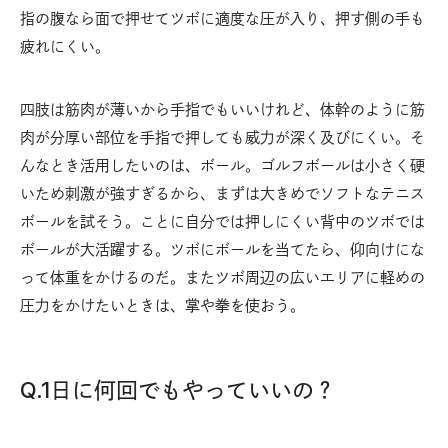
指の腹なら面で押せてツボに適度な圧が入り、押す側の手も
疲れにくい。
四肢は筋肉が薄いから手指でもいいけれど、体幹のように筋
肉が分厚い部位を手指で押しても威力が深く及びにくい。そ
んなとき活用したいのは、ボール。ゴルフボールは小さく硬
いため刺激が強すぎるから、まずは大きめでソフトなテニス
ボールを試そう。ことに自分では押しにくい背中のツボでは
ボールが大活躍する。ツボにボールを当てたら、仰向けにな
って体重をかけるのだ。またツボ周辺の広いエリアに軽めの
圧力をかけたいときは、掌や拳を使おう。
Q.1日に何回でもやっていいの？