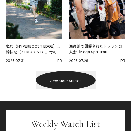
弾む〈HYPERBOOST EDGE〉と
温泉地で開催されたトレランの
軽快な〈ZENBOOST〉。今の時
大会「Kaga Spa Trail
代に寄り添うアディダスが打ち
Endurance 100 by UTMB」。本
2026.07.31
PR
2026.07.28
PR
出した新機軸。
戦を夢見るランナーたちの奮闘
を追った。
View More Articles
Weekly Watch List