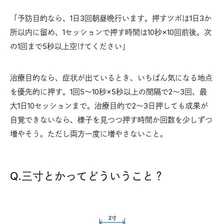
「予防目的なら、1日3回朝昼晩行います。押すツボは1日3か
所以内に留め、1セッションで押す時間は10秒×10回前後。次
の1回まで5秒以上空けてください」
治療目的なら、症状が出ているとき、いちばん気になる地点
を優先的に押す。1回5〜10秒×5秒以上の間隔で2〜3回、最
大1日10セッションまで。治療目的で2〜3日押しても成果が
自覚できないなら、様子を見つつ押す時間か回数を少しずつ
増やそう。ただし両方一度に増やさないこと。
Q.三寸とかってどういうこと？