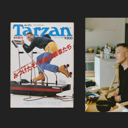
Podcast
ポッドキャスト
『Tarzan』創刊秘話・前編｜ウチサカ
カリフラワーのグラタ
さんにきいてみる。Vol.2
ら、森健さんと“足の裏