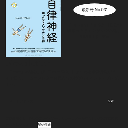
最新号 No.931
『Tarzan』No.931「自律神
経ゆったりメンテナンス術」
08.06（木）
発売
Newsletter
『Tarzan』本誌および『Tarzan Web』にまつわる最新情報がメー
ルで届く。ニュースレター会員向けの特別なイベント・プレゼン
トも。
登録
ご登録頂くと、弊社のプライバシーポリシーとメールマガジンの配信に同意し
たことになります。
配信停止