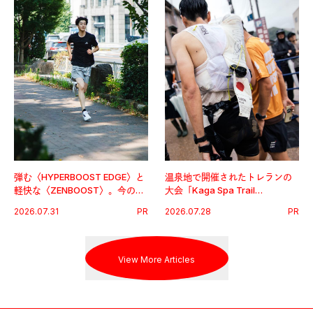
弾む〈HYPERBOOST EDGE〉と
温泉地で開催されたトレランの
軽快な〈ZENBOOST〉。今の時
大会「Kaga Spa Trail
代に寄り添うアディダスが打ち
Endurance 100 by UTMB」。本
2026.07.31
PR
2026.07.28
PR
出した新機軸。
戦を夢見るランナーたちの奮闘
を追った。
View More Articles