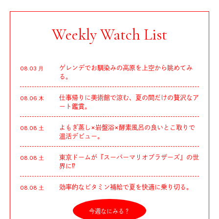
Weekly Watch List
ゲレンデでお馴染みの高原を上空から眺めてみ
08.03 月
る。
仕事帰りに美術館で涼む、夏の間だけの贅沢なア
08.06 木
ート鑑賞。
よもぎ蒸し×岩盤浴×酵素風呂の良いとこ取りで
08.08 土
温活デビュー。
東京ドームが『スーパーマリオブラザーズ』の世
08.08 土
界に⁉︎
効率的なビタミン補給で夏を快適に乗り切る。
08.08 土
今週なにみる？