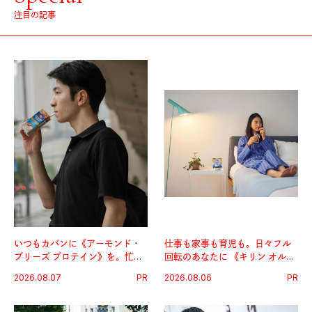
注目の記事
いつもカバンに《アーモンド・
仕事も家事も育児も。日々フル
ブリーズ プロテイン》を。忙し
回転のあなたに 《キリン オルニ
い毎日の簡単コンディショニン
チンPRO》という新習慣。
2026.08.07
PR
2026.08.06
PR
グ習慣。