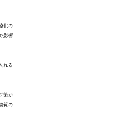
酸化の
で影響
入れる
対策が
物質の