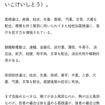
いこけいしとう）。
葛根湯は、麻黄、桂皮、生姜、葛根、 芍薬、甘草、大棗を
配合。悪寒を伴う風邪に用いられてきた桂枝加葛根湯に、発
汗を促す力を増強されている。
銀翹解毒散は、連翹、金銀花、淡竹葉、薄荷、牛蒡子、 淡
豆豉、荊芥、桔梗、羚羊角、甘草を配合。消炎作用や解熱作
用がある。
柴胡桂枝湯は、桂皮、生姜、柴胡、黄芩、半夏、人参、大
棗、芍薬、甘草を配合。感冒後期の症状に有効。
まず見極めるべきは、寒けがある風邪なのか、熱が出る風邪
なのか。前者の場合は体を温める葛根湯が、後者の場合は熱