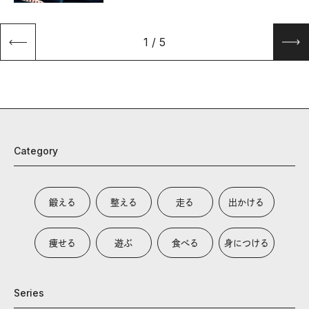
1
/
5
Category
鍛える
整える
走る
出かける
痩せる
遊ぶ
食べる
身につける
Series