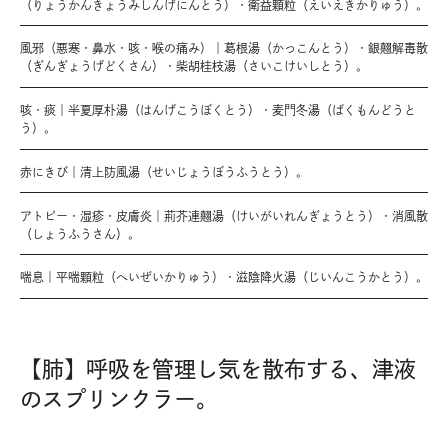
（りょうかんきょうみしんげにんとう）・衛益顆粒（えいえきかりゅう）。
風邪（悪寒・鼻水・咳・喉の痛み）｜葛根湯（かっこんとう）・銀翹解毒散
（ぎんぎょうげどくさん）・柴胡桂枝湯（さいこけいしとう）。
咳・痰｜半夏厚朴湯（はんげこうぼくとう）・麦門冬湯（ばくもんどうと
う）。
赤にきび｜清上防風湯（せいじょうぼうふうとう）。
アトピー・湿疹・皮膚炎｜荊芥連翹湯（けいがいれんぎょうとう）・消風散
（しょうふうさん）。
喘息｜平喘顆粒（へいぜいかりゅう）・滋陰降火湯（じいんこうかとう）。
【肺】呼吸を管理し気を散布する、津液
のスプリンクラー。