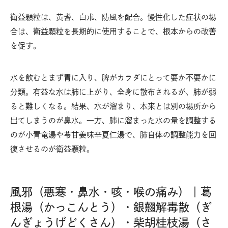
衛益顆粒は、黄耆、白朮、防風を配合。慢性化した症状の場
合は、衛益顆粒を長期的に使用することで、根本からの改善
を促す。
水を飲むとまず胃に入り、脾がカラダにとって要か不要かに
分類。有益な水は肺に上がり、全身に散布されるが、肺が弱
ると難しくなる。結果、水が溜まり、本来とは別の場所から
出てしまうのが鼻水。一方、肺に溜まった水の量を調整する
のが小青竜湯や苓甘姜味辛夏仁湯で、肺自体の調整能力を回
復させるのが衛益顆粒。
風邪（悪寒・鼻水・咳・喉の痛み）｜葛
根湯（かっこんとう）・銀翹解毒散（ぎ
んぎょうげどくさん）・柴胡桂枝湯（さ