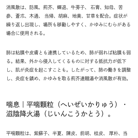
消風散は、防風、荊芥、蟬退、牛蒡子、 石膏、知母、苦
参、蒼朮、木通、 当帰、胡麻、地黄、甘草を配合。症状が
繰り返し出現し、場所も移動しやすく、かゆみにむらがある
場合に使用される。
肺は粘膜や皮膚とも連携しているため、肺が弱れば粘膜も弱
る。結果、外から侵入してくるものに対する抵抗力が低下
し、肌が炎症を起こすことも。したがって、肺の働きを調整
し、炎症を鎮め、かゆみを取る荊芥連翹湯や消風散が有効。
喘息｜平喘顆粒（へいぜいかりゅう）・
滋陰降火湯（じいんこうかとう）。
平喘顆粒は、紫蘇子、半夏、陳皮、前胡、桂皮、 厚朴、当