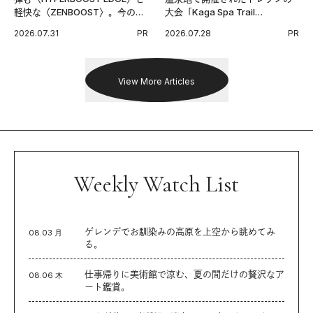
軽快な〈ZENBOOST〉。今の時
大会「Kaga Spa Trail
代に寄り添うアディダスが打ち
Endurance 100 by UTMB」。本
2026.07.31
PR
2026.07.28
PR
出した新機軸。
戦を夢見るランナーたちの奮闘
を追った。
View More Articles
Weekly Watch List
ゲレンデでお馴染みの高原を上空から眺めてみ
08.03 月
る。
仕事帰りに美術館で涼む、夏の間だけの贅沢なア
08.06 木
ート鑑賞。