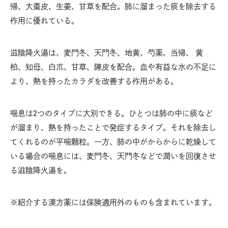
帰、大棗皮、生姜、甘草を配合。肺に溜まった痰を除去する
作用に優れている。
滋陰降火湯は、麦門冬、天門冬、地黄、芍薬、当帰、 黄
柏、知母、白朮、甘草、陳皮を配合。血や有益な水の不足に
より、熱を持ったカラダを改善する作用がある。
喘息は2つのタイプに大別できる。ひとつは肺の中に痰など
が溜まり、熱を持ったことで発症するタイプ。それを除去し
てくれるのが平喘顆粒。一方、肺の中がからからに乾燥して
いる場合の喘息には、麦門冬、天門冬などで潤いを回復させ
る滋陰降火湯を。
※紹介する漢方薬には保険適用外のものも含まれています。