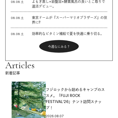
よもぎ蒸し×岩盤浴×酵素風呂の良いとこ取りで
08.08 土
温活デビュー。
東京ドームが『スーパーマリオブラザーズ』の世
08.08 土
界に⁉︎
効率的なビタミン補給で夏を快適に乗り切る。
08.08 土
今週なにみる？
Articles
新着記事
フジロックから始めるキャンプのス
スメ。「FUJI ROCK
FESTIVAL’26」テント訪問スナッ
プ！
2026.08.07