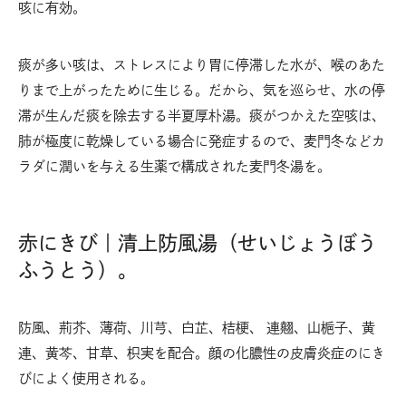
咳に有効。
痰が多い咳は、ストレスにより胃に停滞した水が、喉のあた
りまで上がったために生じる。だから、気を巡らせ、水の停
滞が生んだ痰を除去する半夏厚朴湯。痰がつかえた空咳は、
肺が極度に乾燥している場合に発症するので、麦門冬などカ
ラダに潤いを与える生薬で構成された麦門冬湯を。
赤にきび｜清上防風湯（せいじょうぼう
ふうとう）。
防風、荊芥、薄荷、川芎、白芷、桔梗、 連翹、山梔子、黄
連、黄芩、甘草、枳実を配合。顔の化膿性の皮膚炎症のにき
びによく使用される。