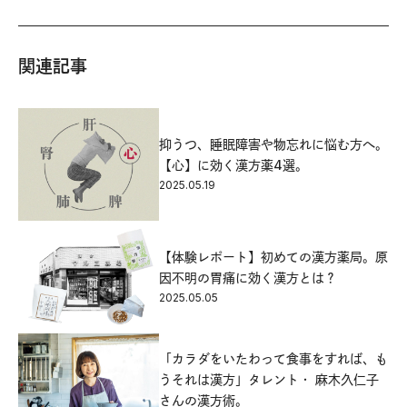
関連記事
抑うつ、睡眠障害や物忘れに悩む方へ。
【心】に効く漢方薬4選。
2025.05.19
【体験レポート】初めての漢方薬局。原
因不明の胃痛に効く漢方とは？
2025.05.05
「カラダをいたわって食事をすれば、も
うそれは漢方」タレント・ 麻木久仁子
さんの漢方術。