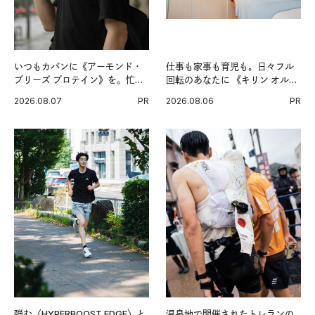
いつもカバンに《アーモンド・
仕事も家事も育児も。日々フル
ブリーズ プロテイン》を。忙し
回転のあなたに 《キリン オルニ
い毎日の簡単コンディショニン
チンPRO》という新習慣。
2026.08.07
PR
2026.08.06
PR
グ習慣。
弾む〈HYPERBOOST EDGE〉と
温泉地で開催されたトレランの