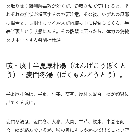
を取り除く銀翹解毒散が効くが、逆転させて使用すると、そ
れぞれの症状が増悪するので要注意。その後、いずれの風邪
の場合も、長期化しウイルスが内臓の中に侵食してくる、半
表半裏という状態になる。その段階に至ったら、体力の消耗
をサポートする柴胡桂枝湯。
咳・痰｜半夏厚朴湯（はんげこうぼくと
う）・麦門冬湯（ばくもんどうとう）。
半夏厚朴湯は、半夏、生姜、茯苓、厚朴を配合。痰が頻繁に
出てくる咳に。
麦門冬湯は、麦門冬、人参、大棗、甘草、粳米、半夏を配
合。痰が絡んでいるが、喉の奥に引っかかって出てこない空