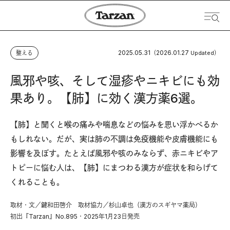
2025.05.31
2026.01.27
整える
（
Updated）
風邪や咳、そして湿疹やニキビにも効
果あり。【肺】に効く漢方薬6選。
【肺】と聞くと喉の痛みや喘息などの悩みを思い浮かべるか
もしれない。だが、実は肺の不調は免疫機能や皮膚機能にも
影響を及ぼす。たとえば風邪や咳のみならず、赤ニキビやア
トピーに悩む人は、【肺】にまつわる漢方が症状を和らげて
くれることも。
取材・文／鍵和田啓介 取材協力／杉山卓也（漢方のスギヤマ薬局）
初出『Tarzan』No.895・2025年1月23日発売