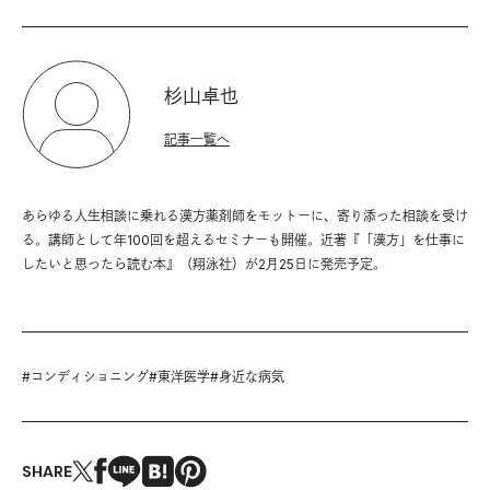
杉山卓也
記事一覧へ
あらゆる人生相談に乗れる漢方薬剤師をモットーに、寄り添った相談を受け
る。講師として年100回を超えるセミナーも開催。近著『「漢方」を仕事に
したいと思ったら読む本』（翔泳社）が2月25日に発売予定。
#
コンディショニング
#
東洋医学
#
身近な病気
SHARE