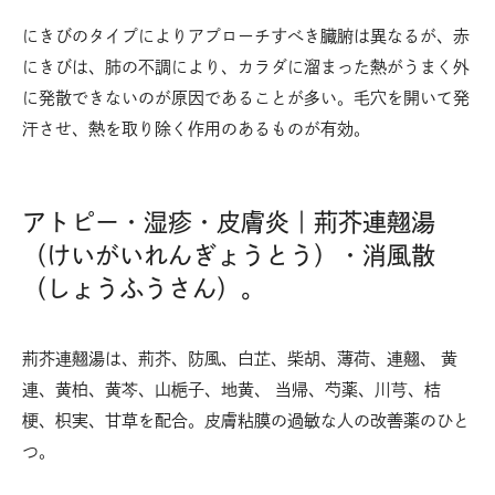
にきびのタイプによりアプローチすべき臓腑は異なるが、赤
にきびは、肺の不調により、カラダに溜まった熱がうまく外
に発散できないのが原因であることが多い。毛穴を開いて発
汗させ、熱を取り除く作用のあるものが有効。
アトピー・湿疹・皮膚炎｜荊芥連翹湯
（けいがいれんぎょうとう）・消風散
（しょうふうさん）。
荊芥連翹湯は、荊芥、防風、白芷、柴胡、薄荷、連翹、 黄
連、黄柏、黄芩、山梔子、地黄、 当帰、芍薬、川芎、桔
梗、枳実、甘草を配合。皮膚粘膜の過敏な人の改善薬のひと
つ。