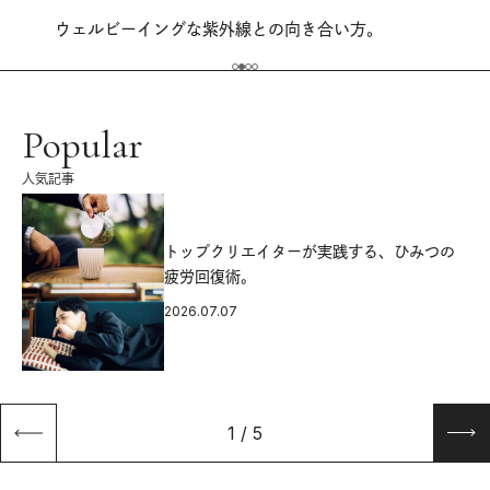
ウェルビーイングな紫外線との向き合い方。
Popular
人気記事
源
トップクリエイターが実践する、ひみつの
疲労回復術。
2026.07.07
1
/
5