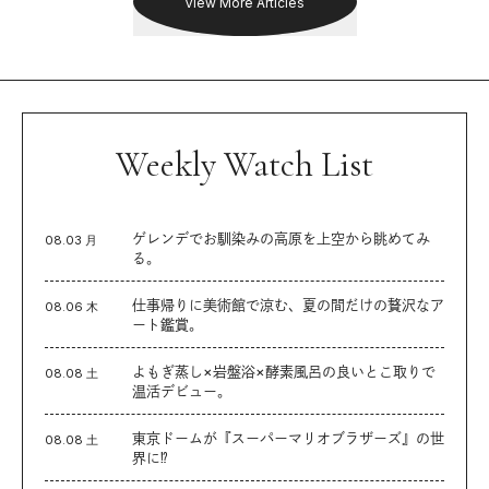
View More Articles
Weekly Watch List
ゲレンデでお馴染みの高原を上空から眺めてみ
08.03 月
る。
仕事帰りに美術館で涼む、夏の間だけの贅沢なア
08.06 木
ート鑑賞。
よもぎ蒸し×岩盤浴×酵素風呂の良いとこ取りで
08.08 土
温活デビュー。
東京ドームが『スーパーマリオブラザーズ』の世
08.08 土
界に⁉︎