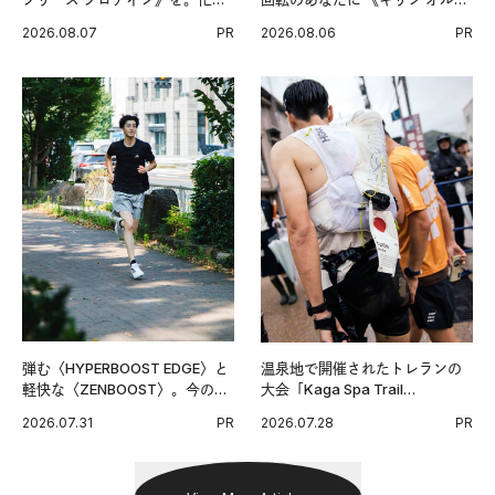
い毎日の簡単コンディショニン
チンPRO》という新習慣。
2026.08.07
PR
2026.08.06
PR
グ習慣。
弾む〈HYPERBOOST EDGE〉と
温泉地で開催されたトレランの
軽快な〈ZENBOOST〉。今の時
大会「Kaga Spa Trail
代に寄り添うアディダスが打ち
Endurance 100 by UTMB」。本
2026.07.31
PR
2026.07.28
PR
出した新機軸。
戦を夢見るランナーたちの奮闘
を追った。