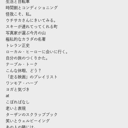
生活と自転車
時間割とコンディショニング
怪我こそ、私。
ウチサカさんにきいてみる。
スキーが連れてってくれる町
写真家が選ぶ今月の山
極私的なカラダの名著
トレラン正史
ローカル・ヒーローに会いに行く。
自分の旅のつくりかた。
テーブル・トーク
こんな休暇、どう？
「走る映画」のプレイリスト
ワンモア・ハーブ
ヨガと気づき
at
こぼればなし
老いと表現
ターザンのスクラップブック
笑いとウェルビーイング
あの人の隣には。