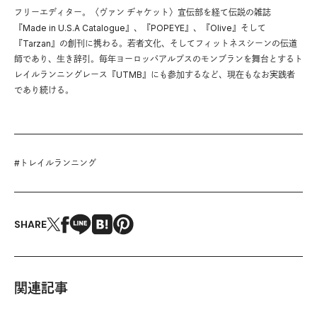
フリーエディター。〈ヴァン ヂャケット〉宣伝部を経て伝説の雑誌
『Made in U.S.A Catalogue』、『POPEYE』、『Olive』そして
『Tarzan』の創刊に携わる。若者文化、そしてフィットネスシーンの伝道
師であり、生き辞引。毎年ヨーロッパアルプスのモンブランを舞台とするト
レイルランニングレース『UTMB』にも参加するなど、現在もなお実践者
であり続ける。
#
トレイルランニング
SHARE
関連記事