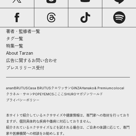
著者・監修者一覧
タグ一覧
特集一覧
About Tarzan
広告に関するお問い合わせ
プレスリリース受付
anan
BRUTUS
Casa BRUTUS
クロワッサン
GINZA
Hanako
& Premium
colocal
クウネル・サロン
POPEYE
MCS
こここ
SHURO
マガジンワールド
プライバシーポリシー
本サイトで紹介しているエクササイズや健康情報は、専門家への取材を行っており
ますが、個別具体的な疾病や傷病に対応しておりません。
紹介されているエクササイズなどを試される場合は、ご自身の体調に応じて、専門
家や医療機関への相談をお勧めします。