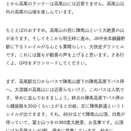
とから高尾のランナーは高尾山には近寄りません、高尾山以
外の高尾の山域を楽しんでいます。
たとえばのおすすめ。高尾山の西に陣馬山という大絶景の山
があります。そしてそこから明王峠に進み、JR中央本線藤野
駅に下るトレイルがなんとも素晴らしい、大快走ダウンヒル
です。これには誰もが歓喜の声を上げると思います。さあ行
くよ、GPSをダウンロードしてください。
まず、高尾駅北口からバスで陣馬山直下の陣馬高原下バス停
へ。大混雑の高尾山には近寄らないけど、このバスは人気で
す、早めに並んでおきましょう。終点の陣馬高原下バス停か
ら舗装路を20分くらい上がると分岐、左に陣馬新道というト
レイルが出てきます、それ。40分ほどで陣馬山山頂、白馬が
待っていて、富士山つきの360度大絶景、お見事です。山頂
にはお茶屋さんが2軒、週末に営業しています、給水に。