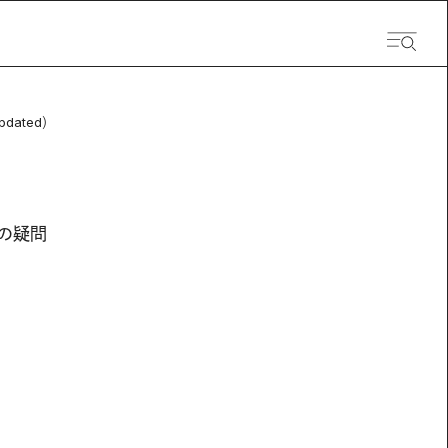
pdated）
。
の疑問