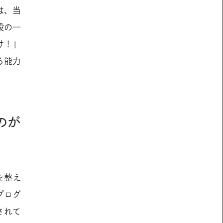
は、当
段の一
け！」
る能力
のが
を整え
プログ
されて