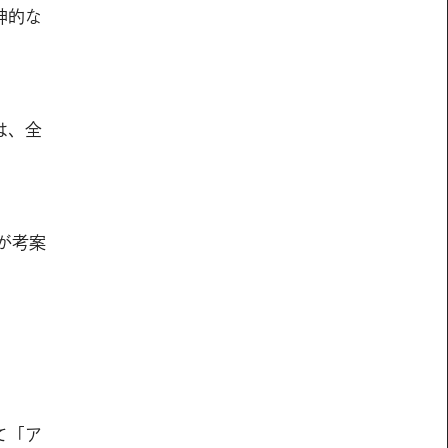
神的な
は、全
が考案
て「ア