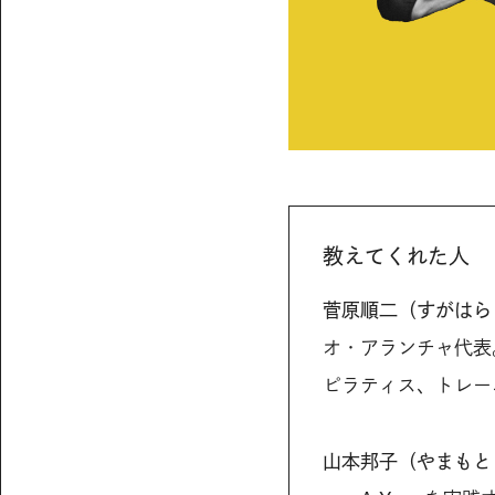
教えてくれた人
菅原順二（すがはら
オ・アランチャ代表
ピラティス、トレー
山本邦子（やまもと