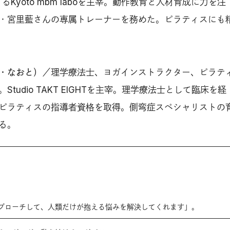
するKyoto mbm laboを主宰。動作教育と人材育成に力を注
・宮里藍さんの専属トレーナーを務めた。ピラティスにも
・なおと）
／理学療法士、ヨガインストラクター、ピラテ
tudio TAKT EIGHTを主宰。理学療法士として臨床を経
ピラティスの指導者資格を取得。側弯症スペシャリストの
る。
プローチして、人類だけが抱える悩みを解決してくれます」。