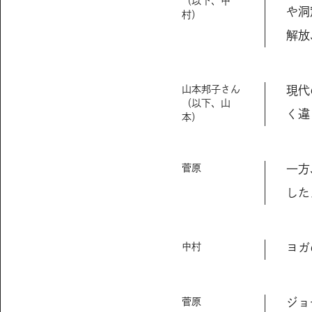
（以下、中
や洞
村）
解放
山本邦子さん
現代
（以下、山
く違
本）
菅原
一方
した
中村
ヨガ
菅原
ジョ