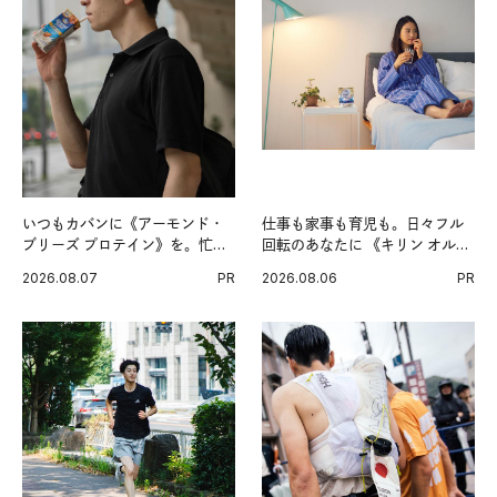
いつもカバンに《アーモンド・
仕事も家事も育児も。日々フル
ブリーズ プロテイン》を。忙し
回転のあなたに 《キリン オルニ
い毎日の簡単コンディショニン
チンPRO》という新習慣。
2026.08.07
PR
2026.08.06
PR
グ習慣。