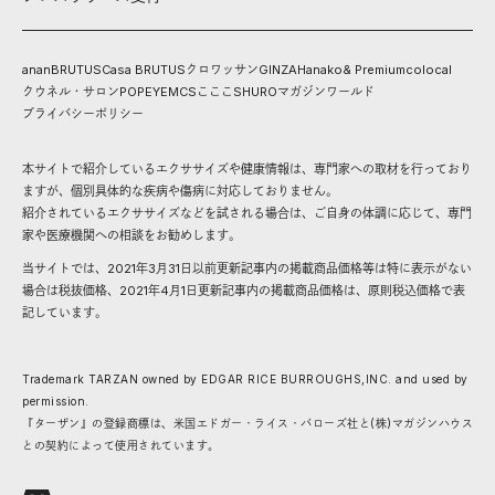
anan
BRUTUS
Casa BRUTUS
クロワッサン
GINZA
Hanako
& Premium
colocal
クウネル・サロン
POPEYE
MCS
こここ
SHURO
マガジンワールド
プライバシーポリシー
本サイトで紹介しているエクササイズや健康情報は、専門家への取材を行っており
ますが、個別具体的な疾病や傷病に対応しておりません。
紹介されているエクササイズなどを試される場合は、ご自身の体調に応じて、専門
家や医療機関への相談をお勧めします。
当サイトでは、2021年3月31日以前更新記事内の掲載商品価格等は特に表示がない
場合は税抜価格、2021年4月1日更新記事内の掲載商品価格は、原則税込価格で表
記しています。
Trademark TARZAN owned by EDGAR RICE BURROUGHS,INC. and used by
permission.
『ターザン』の登録商標は、米国エドガー・ライス・バローズ社と(株)マガジンハウス
との契約によって使用されています。