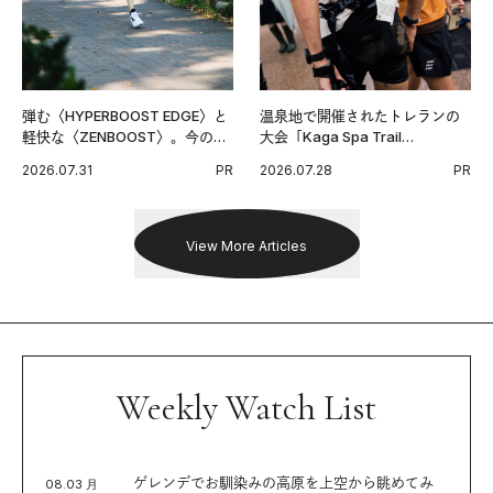
弾む〈HYPERBOOST EDGE〉と
温泉地で開催されたトレランの
軽快な〈ZENBOOST〉。今の時
大会「Kaga Spa Trail
代に寄り添うアディダスが打ち
Endurance 100 by UTMB」。本
2026.07.31
PR
2026.07.28
PR
出した新機軸。
戦を夢見るランナーたちの奮闘
を追った。
View More Articles
Weekly Watch List
ゲレンデでお馴染みの高原を上空から眺めてみ
08.03 月