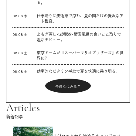
る。
仕事帰りに美術館で涼む、夏の間だけの贅沢なア
08.06 木
ート鑑賞。
よもぎ蒸し×岩盤浴×酵素風呂の良いとこ取りで
08.08 土
温活デビュー。
東京ドームが『スーパーマリオブラザーズ』の世
08.08 土
界に⁉︎
効率的なビタミン補給で夏を快適に乗り切る。
08.08 土
今週なにみる？
Articles
新着記事
フジロックから始めるキャンプのス