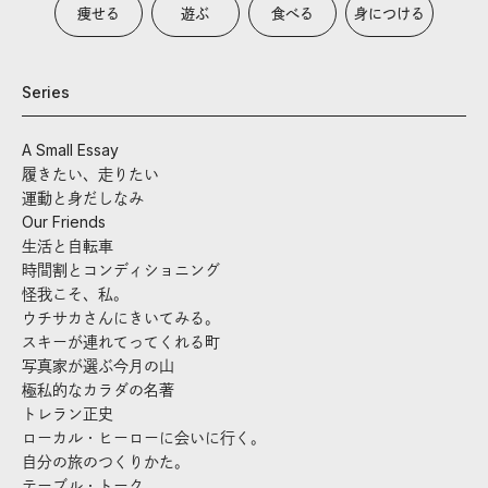
痩せる
遊ぶ
食べる
身につける
Series
A Small Essay
履きたい、走りたい
運動と身だしなみ
Our Friends
生活と自転車
時間割とコンディショニング
怪我こそ、私。
ウチサカさんにきいてみる。
スキーが連れてってくれる町
写真家が選ぶ今月の山
極私的なカラダの名著
トレラン正史
ローカル・ヒーローに会いに行く。
自分の旅のつくりかた。
テーブル・トーク