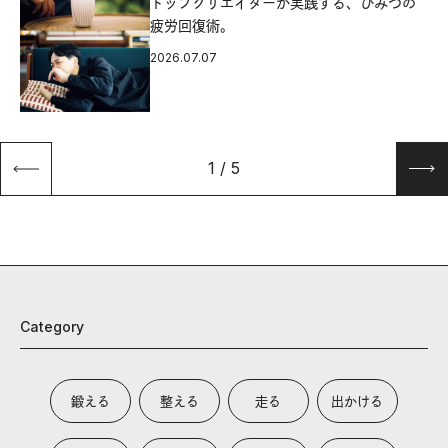
源
トップクリエイターが実践する、ひみつの
疲労回復術。
2026.07.07
1
/
5
Category
鍛える
整える
走る
出かける