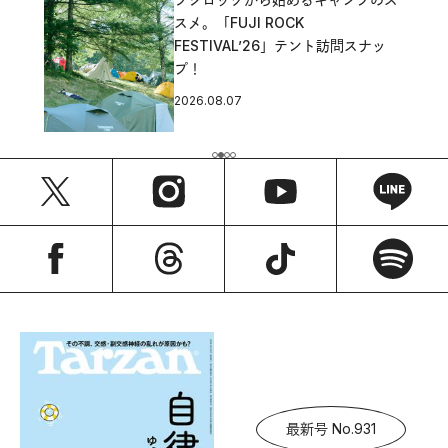
スメ。「FUJI ROCK
FESTIVAL’26」テント訪問スナッ
プ！
2026.08.07
最新号 No.931