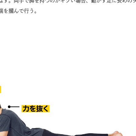
ばす。両手で脚を持つのがキツい場合、動かす足に長めの
端を摑んで行う。