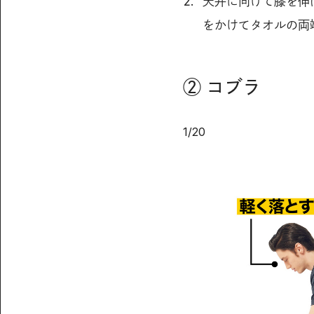
天井に向けて膝を伸
をかけてタオルの両
② コブラ
1
/
20