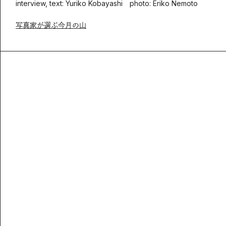
interview, text: Yuriko Kobayashi photo: Eriko Nemoto
写真家が選ぶ今月の山