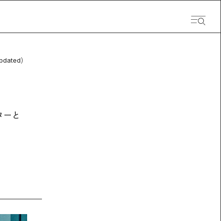
pdated）
ターと