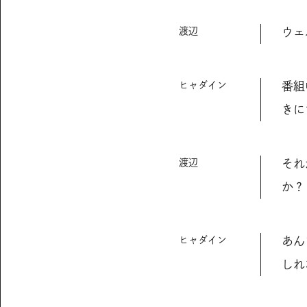
渡辺
ウェ
ヒャダイン
番組
きに
渡辺
それ
か？
ヒャダイン
あん
しれ