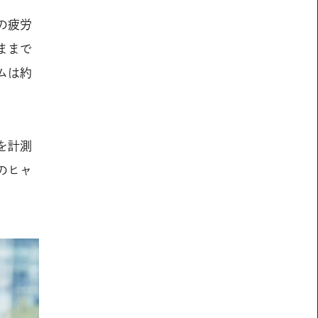
の疲労
ままで
ムは約
を計測
のヒャ