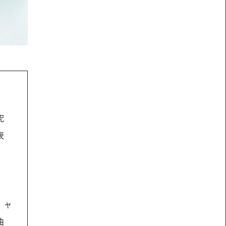
究
表
 ャ
曲