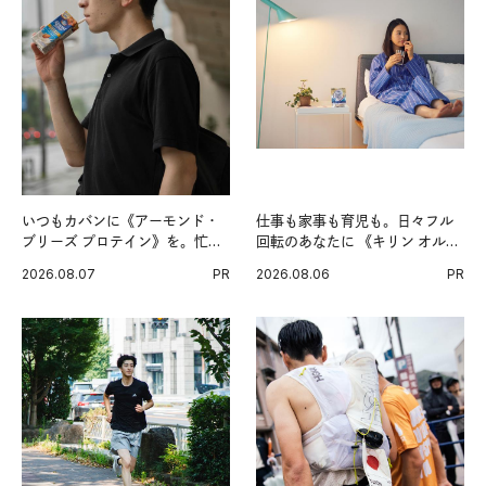
いつもカバンに《アーモンド・
仕事も家事も育児も。日々フル
ブリーズ プロテイン》を。忙し
回転のあなたに 《キリン オルニ
い毎日の簡単コンディショニン
チンPRO》という新習慣。
2026.08.07
PR
2026.08.06
PR
グ習慣。