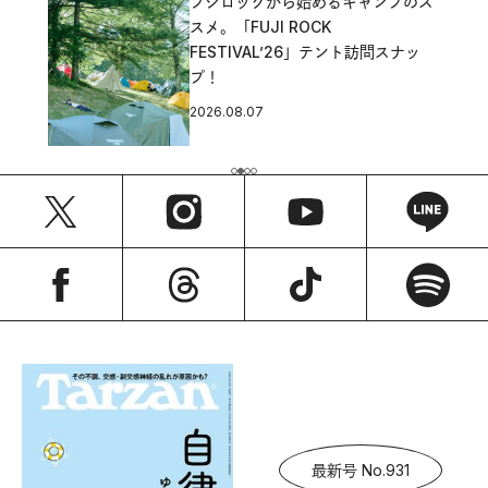
フジロックから始めるキャンプのス
スメ。「FUJI ROCK
FESTIVAL’26」テント訪問スナッ
プ！
2026.08.07
最新号 No.931