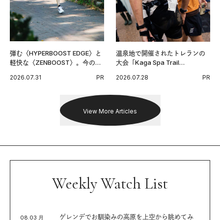
弾む〈HYPERBOOST EDGE〉と
温泉地で開催されたトレランの
軽快な〈ZENBOOST〉。今の時
大会「Kaga Spa Trail
代に寄り添うアディダスが打ち
Endurance 100 by UTMB」。本
2026.07.31
PR
2026.07.28
PR
出した新機軸。
戦を夢見るランナーたちの奮闘
を追った。
View More Articles
Weekly Watch List
ゲレンデでお馴染みの高原を上空から眺めてみ
08.03 月