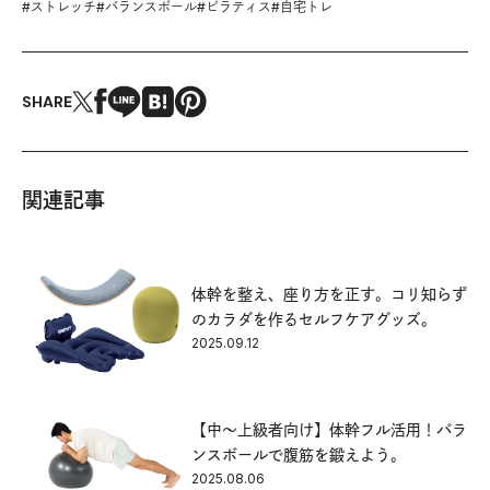
#
ストレッチ
#
バランスボール
#
ピラティス
#
自宅トレ
SHARE
関連記事
体幹を整え、座り方を正す。コリ知らず
のカラダを作るセルフケアグッズ。
2025.09.12
【中〜上級者向け】体幹フル活用！バラ
ンスボールで腹筋を鍛えよう。
2025.08.06