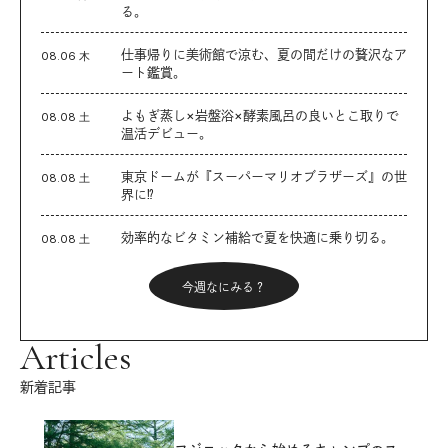
る。
仕事帰りに美術館で涼む、夏の間だけの贅沢なア
08.06 木
ート鑑賞。
よもぎ蒸し×岩盤浴×酵素風呂の良いとこ取りで
08.08 土
温活デビュー。
東京ドームが『スーパーマリオブラザーズ』の世
08.08 土
界に⁉︎
効率的なビタミン補給で夏を快適に乗り切る。
08.08 土
今週なにみる？
Articles
新着記事