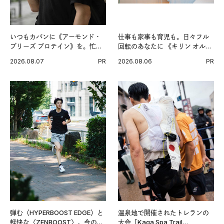
いつもカバンに《アーモンド・
仕事も家事も育児も。日々フル
ブリーズ プロテイン》を。忙し
回転のあなたに 《キリン オルニ
い毎日の簡単コンディショニン
チンPRO》という新習慣。
2026.08.07
PR
2026.08.06
PR
グ習慣。
弾む〈HYPERBOOST EDGE〉と
温泉地で開催されたトレランの
軽快な〈ZENBOOST〉。今の時
大会「Kaga Spa Trail