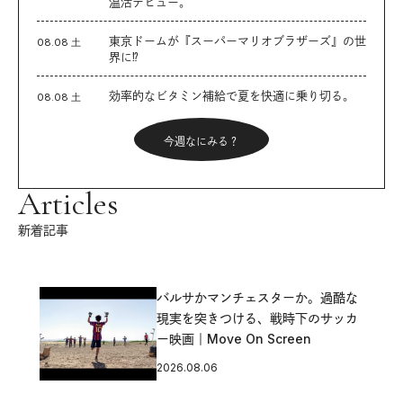
温活デビュー。
東京ドームが『スーパーマリオブラザーズ』の世
08.08 土
界に⁉︎
効率的なビタミン補給で夏を快適に乗り切る。
08.08 土
今週なにみる？
Articles
新着記事
バルサかマンチェスターか。過酷な
現実を突きつける、戦時下のサッカ
ー映画｜Move On Screen
2026.08.06