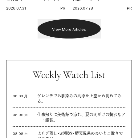
代に寄り添うアディダスが打ち
Endurance 100 by UTMB」。本
2026.07.31
PR
2026.07.28
PR
出した新機軸。
戦を夢見るランナーたちの奮闘
を追った。
View More Articles
Weekly Watch List
ゲレンデでお馴染みの高原を上空から眺めてみ
08.03 月
る。
仕事帰りに美術館で涼む、夏の間だけの贅沢なア
08.06 木
ート鑑賞。
よもぎ蒸し×岩盤浴×酵素風呂の良いとこ取りで
08.08 土