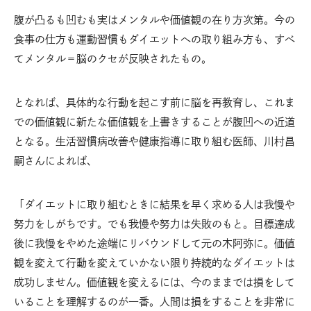
腹が凸るも凹むも実はメンタルや価値観の在り方次第。今の
食事の仕方も運動習慣もダイエットへの取り組み方も、すべ
てメンタル＝脳のクセが反映されたもの。
となれば、具体的な行動を起こす前に脳を再教育し、これま
での価値観に新たな価値観を上書きすることが腹凹への近道
となる。生活習慣病改善や健康指導に取り組む医師、川村昌
嗣さんによれば、
「ダイエットに取り組むときに結果を早く求める人は我慢や
努力をしがちです。でも我慢や努力は失敗のもと。目標達成
後に我慢をやめた途端にリバウンドして元の木阿弥に。価値
観を変えて行動を変えていかない限り持続的なダイエットは
成功しません。価値観を変えるには、今のままでは損をして
いることを理解するのが一番。人間は損をすることを非常に