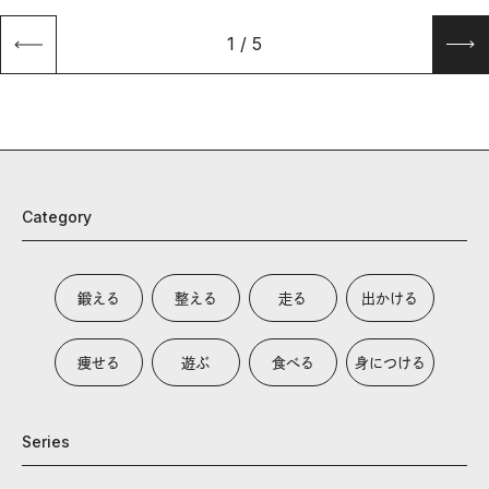
1
/
5
Category
鍛える
整える
走る
出かける
痩せる
遊ぶ
食べる
身につける
Series