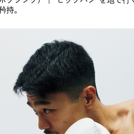
ボクシング）｜“ビッグバン”を地で行
矜持。