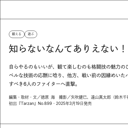
鍛える
遊ぶ
知らないなんてありえない！
自らやるのもいいが、観て楽しむのも格闘技の魅力の
ベルな技術の応酬に唸り、他方、戦い前の因縁めいた
すべき6人のファイターへ直撃。
編集・取材・文／徳原 海 撮影／矢吹健巳、遠山真太郎（鈴木千
初出『Tarzan』No.899・2025年3月19日発売