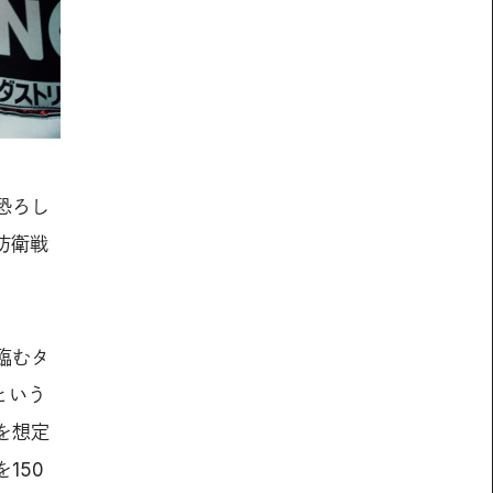
恐ろし
防衛戦
臨むタ
という
を想定
150