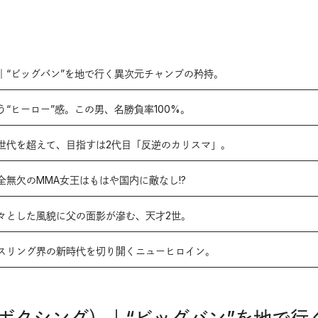
｜“ビッグバン”を地で行く異次元チャンプの矜持。
“ヒーロー”感。この男、名勝負率100%。
世代を超えて、目指すは2代目「反逆のカリスマ」。
無欠のMMA女王はもはや国内に敵なし!?
々とした風貌に父の面影が滲む、天才2世。
スリング界の新時代を切り開くニューヒロイン。