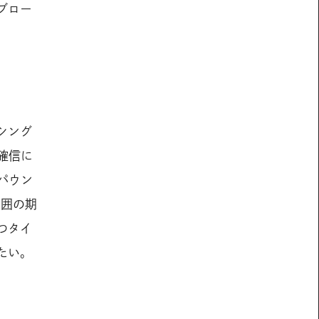
ブロー
シング
確信に
パウン
周囲の期
つタイ
たい。