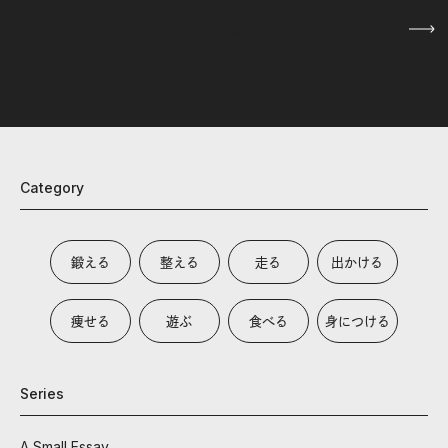
1
/
5
Category
鍛える
整える
走る
出かける
痩せる
遊ぶ
食べる
身につける
Series
A Small Essay