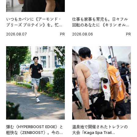
いつもカバンに《アーモンド・
仕事も家事も育児も。日々フル
ブリーズ プロテイン》を。忙し
回転のあなたに 《キリン オルニ
い毎日の簡単コンディショニン
チンPRO》という新習慣。
2026.08.07
PR
2026.08.06
PR
グ習慣。
弾む〈HYPERBOOST EDGE〉と
温泉地で開催されたトレランの
軽快な〈ZENBOOST〉。今の時
大会「Kaga Spa Trail