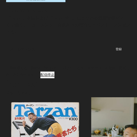
Newsletter
『Tarzan』本誌および『Tarzan Web』にまつわる最新情報がメー
ルで届く。ニュースレター会員向けの特別なイベント・プレゼン
トも。
登録
ご登録頂くと、弊社のプライバシーポリシーとメールマガジンの配信に同意し
たことになります。
配信停止
Podcast
ポッドキャスト