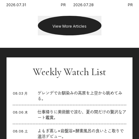
代に寄り添うアディダスが打ち
Endurance 100 by UTMB」。本
2026.07.31
PR
2026.07.28
PR
出した新機軸。
戦を夢見るランナーたちの奮闘
を追った。
View More Articles
Weekly Watch List
ゲレンデでお馴染みの高原を上空から眺めてみ
08.03 月
る。
仕事帰りに美術館で涼む、夏の間だけの贅沢なア
08.06 木
ート鑑賞。
よもぎ蒸し×岩盤浴×酵素風呂の良いとこ取りで
08.08 土
温活デビュー。