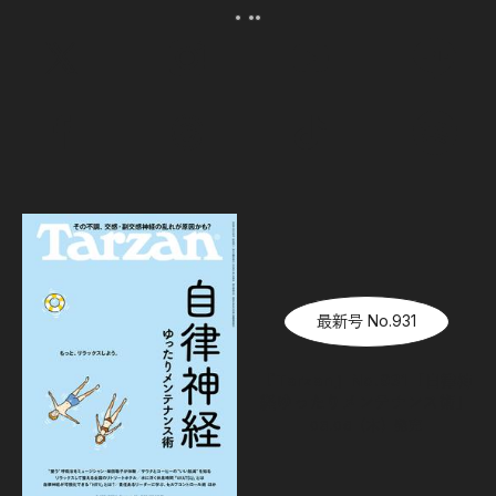
最新号 No.931
『Tarzan』No.931「自律神
経ゆったりメンテナンス術」
08.06（木）
発売