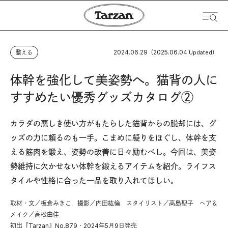
2024.06.29
2025.06.04
整える
（
Updated）
体幹を強化して美姿勢へ。猫背の人に
すすめたい優秀グッズカタログ②
カラダの悪しき使い方がもたらした猫背からの脱却には、グ
ッズの力に頼るのも一手。こまめに凝りをほぐし、体幹を支
える筋肉を鍛え、姿勢の改善に日々励むべし。今回は、美姿
勢維持に欠かせない体幹を鍛えるアイテムを紹介。ライフス
タイルや性格に合った一品を取り入れてほしい。
取材・文／板倉みきこ 撮影／内田紘倫 スタイリスト／高島聖子 ヘア＆
メイク／高松由佳
初出『Tarzan』No.879・2024年5月9日発売