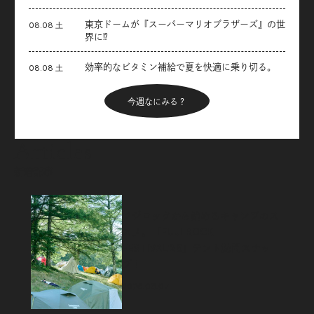
東京ドームが『スーパーマリオブラザーズ』の世
08.08 土
界に⁉︎
効率的なビタミン補給で夏を快適に乗り切る。
08.08 土
今週なにみる？
Articles
新着記事
フジロックから始めるキャンプのス
スメ。「FUJI ROCK
FESTIVAL’26」テント訪問スナッ
プ！
2026.08.07