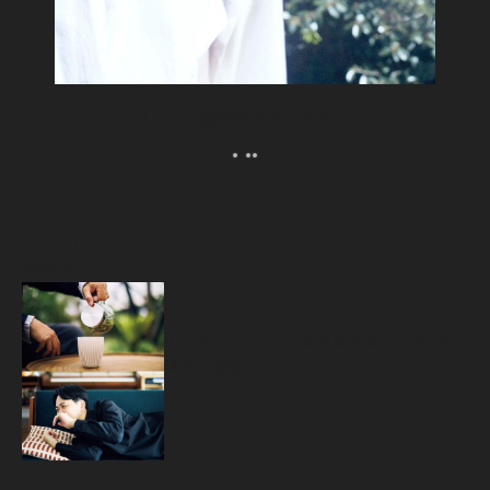
ウェルビーイングな紫外線との向き合い方。
Popular
人気記事
源
トップクリエイターが実践する、ひみつの
疲労回復術。
2026.07.07