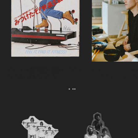
『Tarzan』創刊秘話・前編｜ウチサカ
カリフラワーのグラタ
さんにきいてみる。Vol.2
ら、森健さんと“足の裏
える。｜麻生要一郎の
ク
Category
カテゴリー