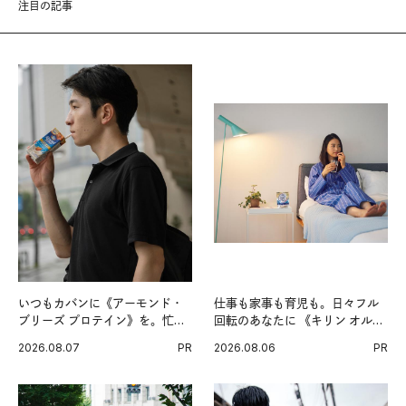
注目の記事
いつもカバンに《アーモンド・
仕事も家事も育児も。日々フル
ブリーズ プロテイン》を。忙し
回転のあなたに 《キリン オルニ
い毎日の簡単コンディショニン
チンPRO》という新習慣。
2026.08.07
PR
2026.08.06
PR
グ習慣。