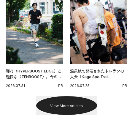
弾む〈HYPERBOOST EDGE〉と
温泉地で開催されたトレランの
軽快な〈ZENBOOST〉。今の時
大会「Kaga Spa Trail
代に寄り添うアディダスが打ち
Endurance 100 by UTMB」。本
2026.07.31
PR
2026.07.28
PR
出した新機軸。
戦を夢見るランナーたちの奮闘
を追った。
View More Articles