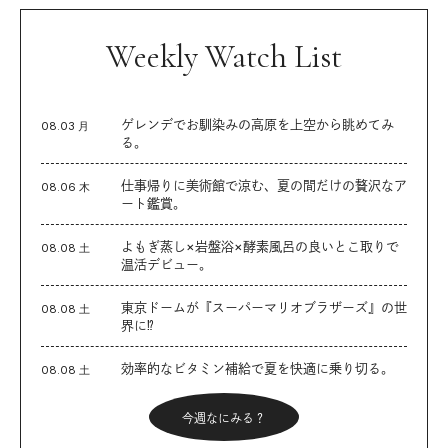
Weekly Watch List
ゲレンデでお馴染みの高原を上空から眺めてみ
08.03 月
る。
仕事帰りに美術館で涼む、夏の間だけの贅沢なア
08.06 木
ート鑑賞。
よもぎ蒸し×岩盤浴×酵素風呂の良いとこ取りで
08.08 土
温活デビュー。
東京ドームが『スーパーマリオブラザーズ』の世
08.08 土
界に⁉︎
効率的なビタミン補給で夏を快適に乗り切る。
08.08 土
今週なにみる？