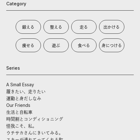
Category
鍛える
整える
走る
出かける
痩せる
遊ぶ
食べる
身につける
Series
A Small Essay
履きたい、走りたい
運動と身だしなみ
Our Friends
生活と自転車
時間割とコンディショニング
怪我こそ、私。
ウチサカさんにきいてみる。
スキーが連れてってくれる町