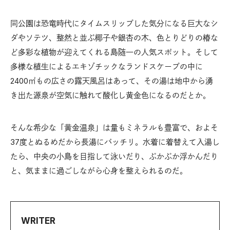
同公園は恐竜時代にタイムスリップした気分になる巨大なシ
ダやソテツ、整然と並ぶ椰子や銀杏の木、色とりどりの椿な
ど多彩な植物が迎えてくれる島随一の人気スポット。そして
多様な植生によるエキゾチックなランドスケープの中に
2400㎡もの広さの露天風呂はあって、その湯は地中から湧
き出た源泉が空気に触れて酸化し黄金色になるのだとか。
そんな希少な「黄金温泉」は量もミネラルも豊富で、およそ
37度とぬるめだから長湯にバッチリ。水着に着替えて入湯し
たら、中央の小島を目指して泳いだり、ぷかぷか浮かんだり
と、気ままに過ごしながら心身を整えられるのだ。
WRITER