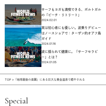
サーフもヨガも満喫できる、ポルトガル
の「ビーチ・リトリート」
2024.02.01
実は初心者にも優しい。波乗りデビュー
はノースショアで：ターザン的オアフ島
ガイド
2024.01.16
波に揺られて健康に。「サーフセラピ
ー」とは？
2024.01.05
TOP
「地球最後の楽園」にある巨大な黄金温泉で癒やされる
Special