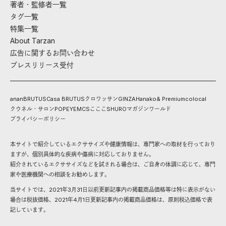
著者・監修者一覧
タグ一覧
特集一覧
About Tarzan
広告に関するお問い合わせ
プレスリリース受付
anan
BRUTUS
Casa BRUTUS
クロワッサン
GINZA
Hanako
& Premium
colocal
クウネル・サロン
POPEYE
MCS
こここ
SHURO
マガジンワールド
プライバシーポリシー
本サイトで紹介しているエクササイズや健康情報は、専門家への取材を行っており
ますが、個別具体的な疾病や傷病に対応しておりません。
紹介されているエクササイズなどを試される場合は、ご自身の体調に応じて、専門
家や医療機関への相談をお勧めします。
当サイトでは、2021年3月31日以前更新記事内の掲載商品価格等は特に表示がない
場合は税抜価格、2021年4月1日更新記事内の掲載商品価格は、原則税込価格で表
記しています。