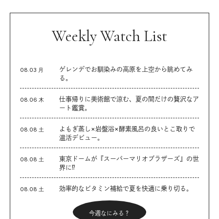
Weekly Watch List
ゲレンデでお馴染みの高原を上空から眺めてみ
08.03 月
る。
仕事帰りに美術館で涼む、夏の間だけの贅沢なア
08.06 木
ート鑑賞。
よもぎ蒸し×岩盤浴×酵素風呂の良いとこ取りで
08.08 土
温活デビュー。
東京ドームが『スーパーマリオブラザーズ』の世
08.08 土
界に⁉︎
効率的なビタミン補給で夏を快適に乗り切る。
08.08 土
今週なにみる？