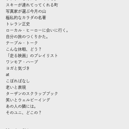
スキーが連れてってくれる町
写真家が選ぶ今月の山
極私的なカラダの名著
トレラン正史
ローカル・ヒーローに会いに行く。
自分の旅のつくりかた。
テーブル・トーク
こんな休暇、どう？
「走る映画」のプレイリスト
ワンモア・ハーブ
ヨガと気づき
at
こぼればなし
老いと表現
ターザンのスクラップブック
笑いとウェルビーイング
あの人の隣には。
そのユニ、どこの？