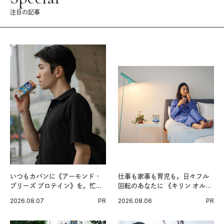
注目の記事
いつもカバンに《アーモンド・
仕事も家事も育児も。日々フル
ブリーズ プロテイン》を。忙し
回転のあなたに 《キリン オルニ
い毎日の簡単コンディショニン
チンPRO》という新習慣。
2026.08.07
PR
2026.08.06
PR
グ習慣。