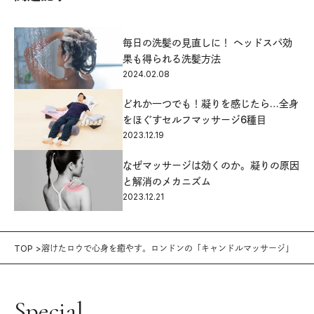
毎日の洗髪の見直しに！ ヘッドスパ効
果も得られる洗髪方法
2024.02.08
どれか一つでも！凝りを感じたら…全身
をほぐすセルフマッサージ6種目
2023.12.19
なぜマッサージは効くのか。凝りの原因
と解消のメカニズム
2023.12.21
TOP
溶けたロウで心身を癒やす。ロンドンの「キャンドルマッサージ」
Special