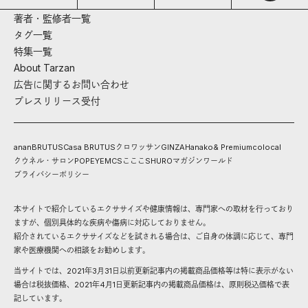
著者・監修者一覧
タグ一覧
特集一覧
About Tarzan
広告に関するお問い合わせ
プレスリリース受付
anan
BRUTUS
Casa BRUTUS
クロワッサン
GINZA
Hanako
& Premium
colocal
クウネル・サロン
POPEYE
MCS
こここ
SHURO
マガジンワールド
プライバシーポリシー
本サイトで紹介しているエクササイズや健康情報は、専門家への取材を行っており
ますが、個別具体的な疾病や傷病に対応しておりません。
紹介されているエクササイズなどを試される場合は、ご自身の体調に応じて、専門
家や医療機関への相談をお勧めします。
当サイトでは、2021年3月31日以前更新記事内の掲載商品価格等は特に表示がない
場合は税抜価格、2021年4月1日更新記事内の掲載商品価格は、原則税込価格で表
記しています。