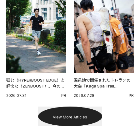
弾む〈HYPERBOOST EDGE〉と
温泉地で開催されたトレランの
軽快な〈ZENBOOST〉。今の時
大会「Kaga Spa Trail
代に寄り添うアディダスが打ち
Endurance 100 by UTMB」。本
2026.07.31
PR
2026.07.28
PR
出した新機軸。
戦を夢見るランナーたちの奮闘
を追った。
View More Articles