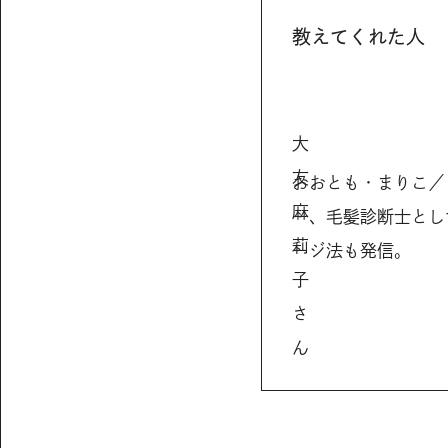
教えてくれた人
大
友
おおとも・まりこ／
麻
ー、毛髪診断士とし
莉
ージ法も発信。
子
さ
ん