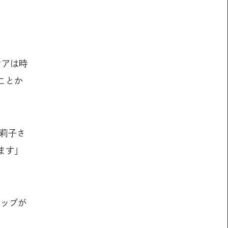
ケアは時
ことか
麻莉子さ
ます」
テップが