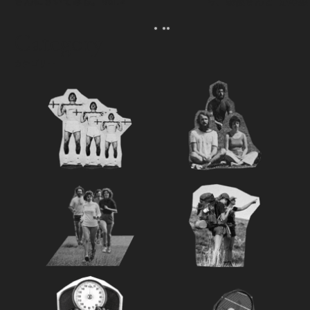
さんにきいてみる。Vol.2
ら、森健さんと“足の裏
える。｜麻生要一郎の
ク
Category
カテゴリー