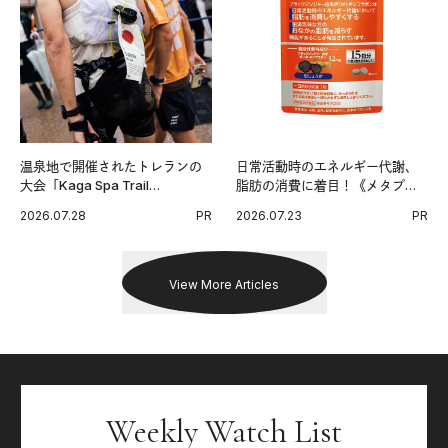
温泉地で開催されたトレランの
日常活動時のエネルギー代謝、
大会「Kaga Spa Trail
脂肪の消費に着目！《メタプラ
Endurance 100 by UTMB」。本
ス ウエスト》で始める体メンテ
2026.07.28
PR
2026.07.23
PR
戦を夢見るランナーたちの奮闘
習慣。
を追った。
View More Articles
Weekly Watch List