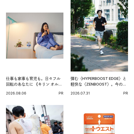
仕事も家事も育児も。日々フル
弾む〈HYPERBOOST EDGE〉と
回転のあなたに 《キリン オルニ
軽快な〈ZENBOOST〉。今の時
チンPRO》という新習慣。
代に寄り添うアディダスが打ち
2026.08.06
PR
2026.07.31
PR
出した新機軸。