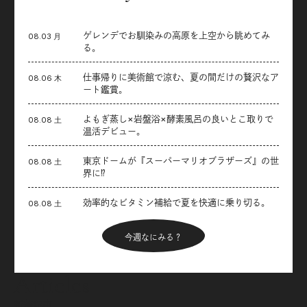
ゲレンデでお馴染みの高原を上空から眺めてみ
08.03 月
る。
仕事帰りに美術館で涼む、夏の間だけの贅沢なア
08.06 木
ート鑑賞。
よもぎ蒸し×岩盤浴×酵素風呂の良いとこ取りで
08.08 土
温活デビュー。
東京ドームが『スーパーマリオブラザーズ』の世
08.08 土
界に⁉︎
効率的なビタミン補給で夏を快適に乗り切る。
08.08 土
今週なにみる？
Articles
新着記事