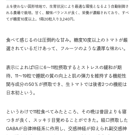
土を使わない固形培地で、生育状況により最適な環境となるよう自動制御さ
れる農場で栽培。甘く、酸味バランスが良く、栄養が濃縮されており、すべ
てが糖度10度以上。1箱20粒入り3,240円。
食べて感じるのは圧倒的な甘み。糖度10度以上のトマトが厳
選されているだけあって、フルーツのような濃厚な味わい。
表示によれば1日に6～11粒摂取するとストレスの緩和が期
待、11～19粒で睡眠の質の向上と肌の弾力を維持する機能性
関与成分の50％が摂取でき、生トマトでは後者2つの機能は
日本初という。
というわけで11粒食べてみたところ、その晩は普段よりも寝
つきが良く、スッキリ目覚めることができた。経口摂取した
GABAが自律神経系に作用し、交感神経が抑えられ副交感神