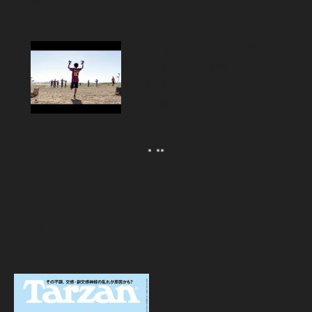
バルサかマンチェスターか。過酷な
現実を突きつける、戦時下のサッカ
ー映画｜Move On Screen
2026.08.06