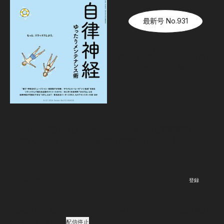
最新号 No.931
『Tarzan』No.931「自律神
経ゆったりメンテナンス術」
08.06（木）
発売
Newsletter
『Tarzan』本誌および『Tarzan Web』にまつわる最新情報がメー
ルで届く。ニュースレター会員向けの特別なイベント・プレゼン
トも。
登録
ご登録頂くと、弊社のプライバシーポリシーとメールマガジンの配信に同意し
たことになります。
配信停止