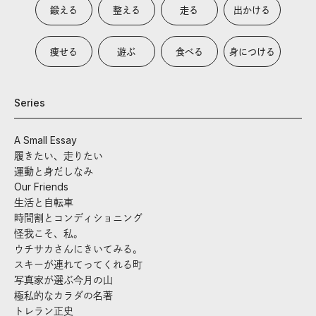
鍛える
整える
走る
出かける
痩せる
遊ぶ
食べる
身につける
Series
A Small Essay
履きたい、走りたい
運動と身だしなみ
Our Friends
生活と自転車
時間割とコンディショニング
怪我こそ、私。
ウチサカさんにきいてみる。
スキーが連れてってくれる町
写真家が選ぶ今月の山
極私的なカラダの名著
トレラン正史