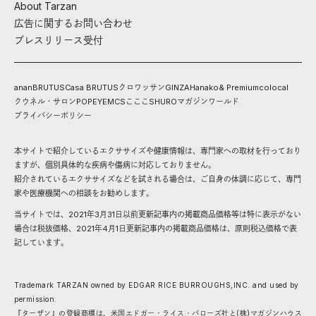
About Tarzan
広告に関するお問い合わせ
プレスリリース受付
anan
BRUTUS
Casa BRUTUS
クロワッサン
GINZA
Hanako
& Premium
colocal
クウネル・サロン
POPEYE
MCS
こここ
SHURO
マガジンワールド
プライバシーポリシー
本サイトで紹介しているエクササイズや健康情報は、専門家への取材を行っており
ますが、個別具体的な疾病や傷病に対応しておりません。
紹介されているエクササイズなどを試される場合は、ご自身の体調に応じて、専門
家や医療機関への相談をお勧めします。
当サイトでは、2021年3月31日以前更新記事内の掲載商品価格等は特に表示がない
場合は税抜価格、2021年4月1日更新記事内の掲載商品価格は、原則税込価格で表
記しています。
Trademark TARZAN owned by EDGAR RICE BURROUGHS,INC. and used by
permission.
『ターザン』の登録商標は、米国エドガー・ライス・バローズ社と(株)マガジンハウス