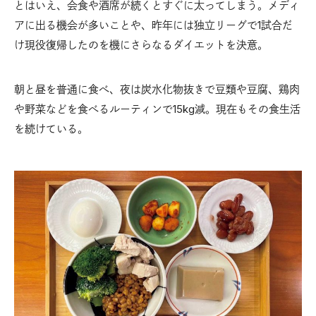
とはいえ、会食や酒席が続くとすぐに太ってしまう。メディ
アに出る機会が多いことや、昨年には独立リーグで1試合だ
け現役復帰したのを機にさらなるダイエットを決意。
朝と昼を普通に食べ、夜は炭水化物抜きで豆類や豆腐、鶏肉
や野菜などを食べるルーティンで15kg減。現在もその食生活
を続けている。