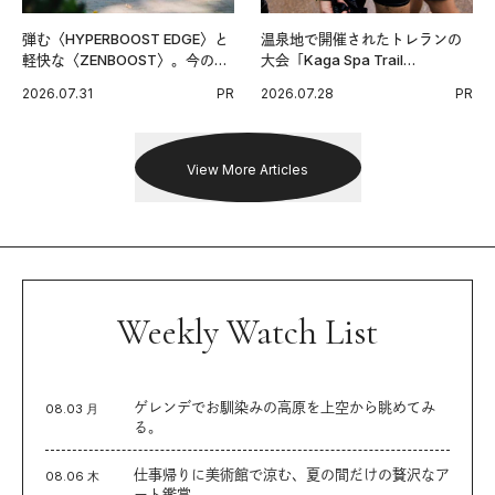
弾む〈HYPERBOOST EDGE〉と
温泉地で開催されたトレランの
軽快な〈ZENBOOST〉。今の時
大会「Kaga Spa Trail
代に寄り添うアディダスが打ち
Endurance 100 by UTMB」。本
2026.07.31
PR
2026.07.28
PR
出した新機軸。
戦を夢見るランナーたちの奮闘
を追った。
View More Articles
Weekly Watch List
ゲレンデでお馴染みの高原を上空から眺めてみ
08.03 月
る。
仕事帰りに美術館で涼む、夏の間だけの贅沢なア
08.06 木
ート鑑賞。