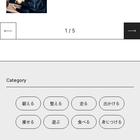
1
/
5
Category
鍛える
整える
走る
出かける
痩せる
遊ぶ
食べる
身につける