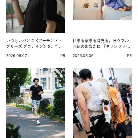
いつもカバンに《アーモンド・
仕事も家事も育児も。日々フル
ブリーズ プロテイン》を。忙し
回転のあなたに 《キリン オルニ
い毎日の簡単コンディショニン
チンPRO》という新習慣。
2026.08.07
PR
2026.08.06
PR
グ習慣。