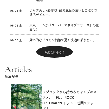
よもぎ蒸し×岩盤浴×酵素風呂の良いとこ取りで
08.08 土
温活デビュー。
東京ドームが『スーパーマリオブラザーズ』の世
08.08 土
界に⁉︎
効率的なビタミン補給で夏を快適に乗り切る。
08.08 土
今週なにみる？
Articles
新着記事
フジロックから始めるキャンプのス
スメ。「FUJI ROCK
FESTIVAL’26」テント訪問スナッ
プ！