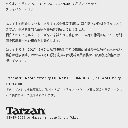
クウネル・サロン
POPEYE
MCS
こここ
SHURO
マガジンワールド
プライバシーポリシー
本サイトで紹介しているエクササイズや健康情報は、専門家への取材を行っており
ますが、個別具体的な疾病や傷病に対応しておりません。
紹介されているエクササイズなどを試される場合は、ご自身の体調に応じて、専門
家や医療機関への相談をお勧めします。
当サイトでは、2021年3月31日以前更新記事内の掲載商品価格等は特に表示がない
場合は税抜価格、2021年4月1日更新記事内の掲載商品価格は、原則税込価格で表
記しています。
Trademark TARZAN owned by EDGAR RICE BURROUGHS,INC. and used by
permission.
『ターザン』の登録商標は、米国エドガー・ライス・バローズ社と(株)マガジンハウス
との契約によって使用されています。
©1945-
2026
by Magazine House Co.,Ltd(Tokyo)