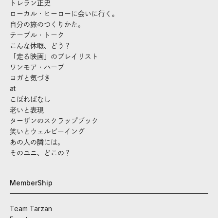
トレラン正史
ローカル・ヒーローに会いに行く。
自分の旅のつくりかた。
テーブル・トーク
こんな休暇、どう？
「走る映画」のプレイリスト
ワンモア・ハーブ
ヨガと気づき
at
こぼればなし
老いと表現
ターザンのスクラップブック
笑いとウェルビーイング
あの人の隣には。
そのユニ、どこの？
MemberShip
Team Tarzan