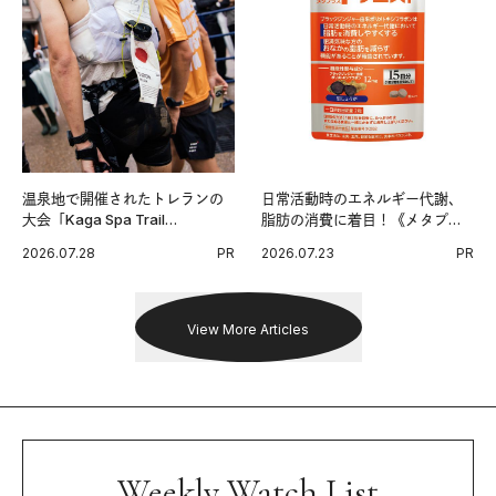
温泉地で開催されたトレランの
日常活動時のエネルギー代謝、
大会「Kaga Spa Trail
脂肪の消費に着目！《メタプラ
Endurance 100 by UTMB」。本
ス ウエスト》で始める体メンテ
2026.07.28
PR
2026.07.23
PR
戦を夢見るランナーたちの奮闘
習慣。
を追った。
View More Articles
Weekly Watch List