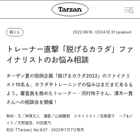
2022.08.16
2024.10.31
鍛える
（
Updated）
トレーナー直撃「脱げるカラダ」ファ
イナリストのお悩み相談
ターザン夏の恒例企画
「脱げるカラダ2022」のファイナリ
スト10名
も、カラダやトレーニングの悩みはまだまだあるも
よう。審査員を務めたトレーナー・河村玲子さん、澤木一貴
さんへの相談会を開催！
取材・文／神津文人 撮影／山城健朗 スタイリスト／高島聖子 ヘア&メ
イク／天野誠吾、村田真弓
初出『Tarzan』No.837・2022年7月7日発売