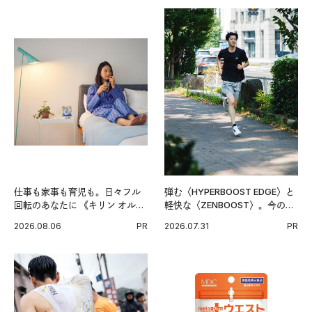
仕事も家事も育児も。日々フル
弾む〈HYPERBOOST EDGE〉と
回転のあなたに 《キリン オルニ
軽快な〈ZENBOOST〉。今の時
チンPRO》という新習慣。
代に寄り添うアディダスが打ち
2026.08.06
PR
2026.07.31
PR
出した新機軸。