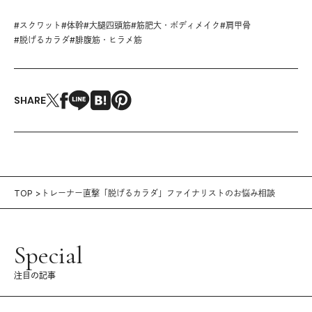
#
スクワット
#
体幹
#
大腿四頭筋
#
筋肥大・ボディメイク
#
肩甲骨
#
脱げるカラダ
#
腓腹筋・ヒラメ筋
SHARE
TOP
トレーナー直撃「脱げるカラダ」ファイナリストのお悩み相談
Special
注目の記事