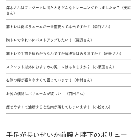
澤木さんはフィジークに出たときどんなトレーニングをしましたか？（実原
さん）
筋トレは総ボリュームが一番重要って本当ですか？（森谷さん）
胸トレできれいにバストアップしたい！（渡邉さん）
筋トレで手首を痛めがちなんですが解決策はありますか？（岩田さん）
スクワット以外におすすめの尻トレはありますか？（小須田さん）
右側の腰が張りやすくて困っています！（中村さん）
お尻の横側にボリュームが欲しい！（前田さん）
痩せやすくて油断すると筋肉が落ちてしまいます！（小松さん）
手足が長いせいか前腕と膝下のボリュー