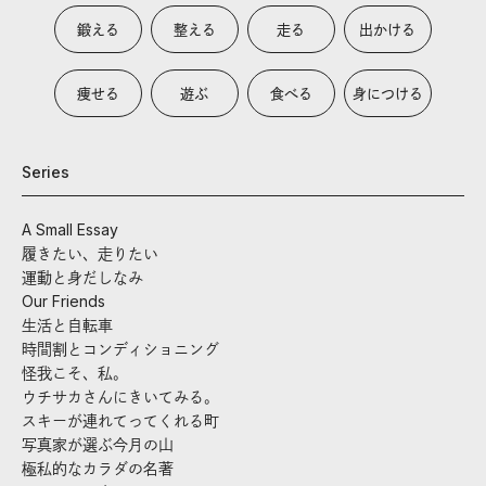
鍛える
整える
走る
出かける
痩せる
遊ぶ
食べる
身につける
Series
A Small Essay
履きたい、走りたい
運動と身だしなみ
Our Friends
生活と自転車
時間割とコンディショニング
怪我こそ、私。
ウチサカさんにきいてみる。
スキーが連れてってくれる町
写真家が選ぶ今月の山
極私的なカラダの名著