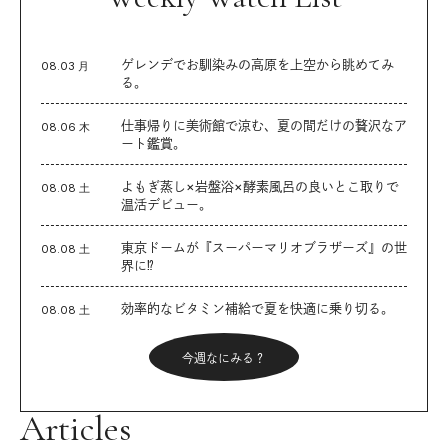
ゲレンデでお馴染みの高原を上空から眺めてみ
08.03 月
る。
仕事帰りに美術館で涼む、夏の間だけの贅沢なア
08.06 木
ート鑑賞。
よもぎ蒸し×岩盤浴×酵素風呂の良いとこ取りで
08.08 土
温活デビュー。
東京ドームが『スーパーマリオブラザーズ』の世
08.08 土
界に⁉︎
効率的なビタミン補給で夏を快適に乗り切る。
08.08 土
今週なにみる？
Articles