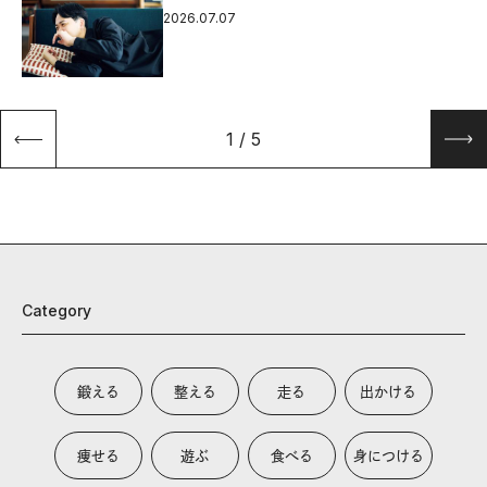
2026.07.07
1
/
5
Category
鍛える
整える
走る
出かける
痩せる
遊ぶ
食べる
身につける