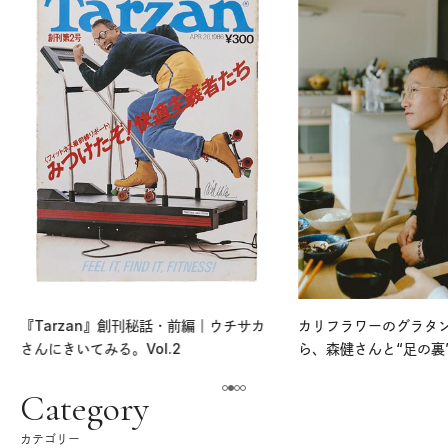
『Tarzan』創刊秘話・前編｜ウチサカ
カリフラワーのグラタ
さんにきいてみる。Vol.2
ら、森健さんと“足の裏
える。｜麻生要一郎の
ク
Category
カテゴリー