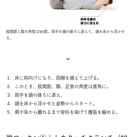
股関節と膝の角度は90度。両手を頭の後ろに添えて、頭を床から浮かせ
肩
る。
床に仰向けになり、両脚を揃えて上げる。
このとき、股関節、膝、足首の角度は直角に。
両手を頭の後ろに添え、
頭を床から浮かせた姿勢からスタート。
肩が床から離れるまで脊柱を曲げて腹筋を縮める。