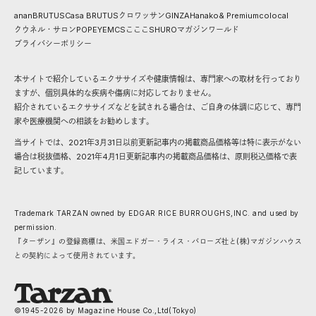
anan
BRUTUS
Casa BRUTUS
クロワッサン
GINZA
Hanako
& Premium
colocal
クウネル・サロン
POPEYE
MCS
こここ
SHURO
マガジンワールド
プライバシーポリシー
本サイトで紹介しているエクササイズや健康情報は、専門家への取材を行っており
ますが、個別具体的な疾病や傷病に対応しておりません。
紹介されているエクササイズなどを試される場合は、ご自身の体調に応じて、専門
家や医療機関への相談をお勧めします。
当サイトでは、2021年3月31日以前更新記事内の掲載商品価格等は特に表示がない
場合は税抜価格、2021年4月1日更新記事内の掲載商品価格は、原則税込価格で表
記しています。
Trademark TARZAN owned by EDGAR RICE BURROUGHS,INC. and used by
permission.
『ターザン』の登録商標は、米国エドガー・ライス・バローズ社と(株)マガジンハウス
との契約によって使用されています。
©1945-
2026
by Magazine House Co.,Ltd(Tokyo)