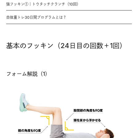
強フッキン①｜トウタッチクランチ（10回）
自体重トレ30日間プログラムとは？
基本のフッキン（24日目の回数＋1回）
フォーム解説（1）
フ