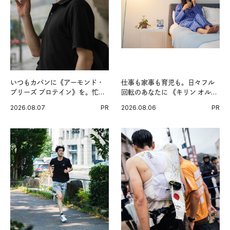
いつもカバンに《アーモンド・
仕事も家事も育児も。日々フル
ブリーズ プロテイン》を。忙し
回転のあなたに 《キリン オルニ
い毎日の簡単コンディショニン
チンPRO》という新習慣。
2026.08.07
PR
2026.08.06
PR
グ習慣。