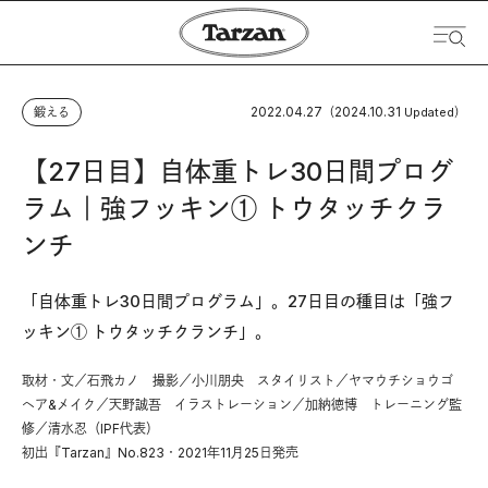
2022.04.27
2024.10.31
鍛える
（
Updated）
【27日目】自体重トレ30日間プログ
ラム｜強フッキン① トウタッチクラ
ンチ
「自体重トレ30日間プログラム」。27日目の種目は「強フ
ッキン① トウタッチクランチ」。
取材・文／石飛カノ 撮影／小川朋央 スタイリスト／ヤマウチショウゴ
ヘア&メイク／天野誠吾 イラストレーション／加納徳博 トレーニング監
修／清水忍（IPF代表）
初出『Tarzan』No.823・2021年11月25日発売