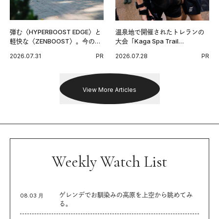
弾む〈HYPERBOOST EDGE〉と
温泉地で開催されたトレランの
軽快な〈ZENBOOST〉。今の時
大会「Kaga Spa Trail
代に寄り添うアディダスが打ち
Endurance 100 by UTMB」。本
2026.07.31
PR
2026.07.28
PR
出した新機軸。
戦を夢見るランナーたちの奮闘
を追った。
View More Articles
Weekly Watch List
ゲレンデでお馴染みの高原を上空から眺めてみ
08.03 月
る。