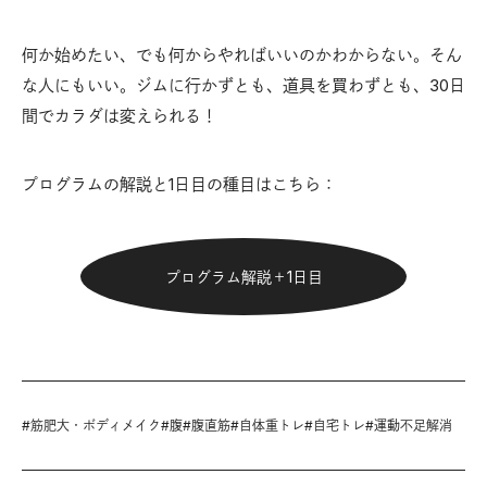
何か始めたい、でも何からやればいいのかわからない。そん
な人にもいい。ジムに行かずとも、道具を買わずとも、30日
間でカラダは変えられる！
プログラムの解説と1日目の種目はこちら：
プログラム解説＋1日目
#
筋肥大・ボディメイク
#
腹
#
腹直筋
#
自体重トレ
#
自宅トレ
#
運動不足解消