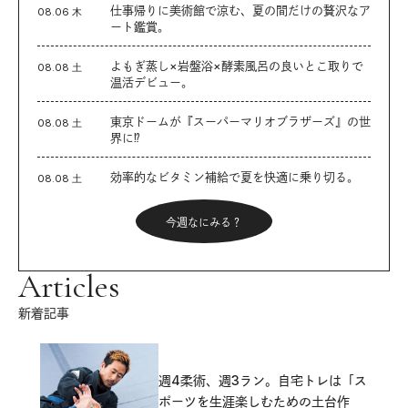
仕事帰りに美術館で涼む、夏の間だけの贅沢なア
08.06 木
ート鑑賞。
よもぎ蒸し×岩盤浴×酵素風呂の良いとこ取りで
08.08 土
温活デビュー。
東京ドームが『スーパーマリオブラザーズ』の世
08.08 土
界に⁉︎
効率的なビタミン補給で夏を快適に乗り切る。
08.08 土
今週なにみる？
Articles
新着記事
週4柔術、週3ラン。自宅トレは「ス
ポーツを生涯楽しむための土台作