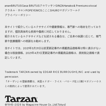
anan
BRUTUS
Casa BRUTUS
クロワッサン
GINZA
Hanako
& Premium
colocal
クウネル・サロン
POPEYE
MCS
こここ
SHURO
マガジンワールド
プライバシーポリシー
本サイトで紹介しているエクササイズや健康情報は、専門家への取材を行っており
ますが、個別具体的な疾病や傷病に対応しておりません。
紹介されているエクササイズなどを試される場合は、ご自身の体調に応じて、専門
家や医療機関への相談をお勧めします。
当サイトでは、2021年3月31日以前更新記事内の掲載商品価格等は特に表示がない
場合は税抜価格、2021年4月1日更新記事内の掲載商品価格は、原則税込価格で表
記しています。
Trademark TARZAN owned by EDGAR RICE BURROUGHS,INC. and used by
permission.
『ターザン』の登録商標は、米国エドガー・ライス・バローズ社と(株)マガジンハウス
との契約によって使用されています。
©1945-
2026
by Magazine House Co.,Ltd(Tokyo)