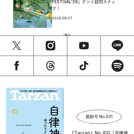
FESTIVAL’26」テント訪問スナッ
プ！
2026.08.07
最新号 No.931
『Tarzan』No.931「自律神