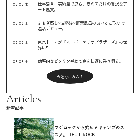
仕事帰りに美術館で涼む、夏の間だけの贅沢なア
08.06 木
ート鑑賞。
よもぎ蒸し×岩盤浴×酵素風呂の良いとこ取りで
08.08 土
温活デビュー。
東京ドームが『スーパーマリオブラザーズ』の世
08.08 土
界に⁉︎
効率的なビタミン補給で夏を快適に乗り切る。
08.08 土
今週なにみる？
Articles
新着記事
フジロックから始めるキャンプのス
スメ。「FUJI ROCK