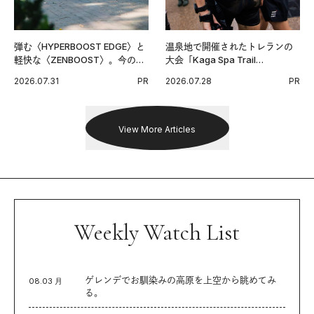
弾む〈HYPERBOOST EDGE〉と
温泉地で開催されたトレランの
軽快な〈ZENBOOST〉。今の時
大会「Kaga Spa Trail
代に寄り添うアディダスが打ち
Endurance 100 by UTMB」。本
2026.07.31
PR
2026.07.28
PR
出した新機軸。
戦を夢見るランナーたちの奮闘
を追った。
View More Articles
Weekly Watch List
ゲレンデでお馴染みの高原を上空から眺めてみ
08.03 月
る。