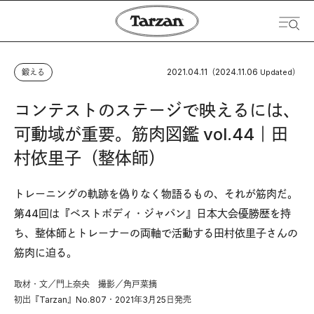
2021.04.11
2024.11.06
鍛える
（
Updated）
コンテストのステージで映えるには、
可動域が重要。筋肉図鑑 vol.44｜田
村依里子（整体師）
トレーニングの軌跡を偽りなく物語るもの、それが筋肉だ。
第44回は『ベストボディ・ジャパン』日本大会優勝歴を持
ち、整体師とトレーナーの両軸で活動する田村依里子さんの
筋肉に迫る。
取材・文／門上奈央 撮影／角戸菜摘
初出『Tarzan』No.807・2021年3月25日発売