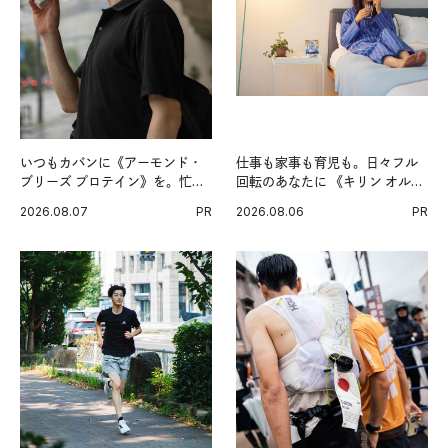
いつもカバンに《アーモンド・
仕事も家事も育児も。日々フル
ブリーズ プロテイン》を。忙し
回転のあなたに 《キリン オルニ
い毎日の簡単コンディショニン
チンPRO》という新習慣。
2026.08.07
PR
2026.08.06
PR
グ習慣。