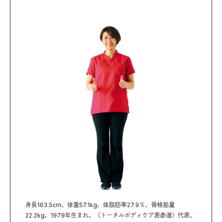
身長163.5cm、体重57.1kg、体脂肪率27.9％、骨格筋量
22.2kg。1979年生まれ。〈トータルボディケア表参道〉代表。