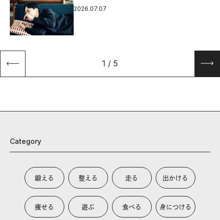
2026.07.07
1
/
5
Category
鍛える
整える
走る
出かける
痩せる
遊ぶ
食べる
身につける