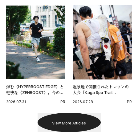
弾む〈HYPERBOOST EDGE〉と
温泉地で開催されたトレランの
軽快な〈ZENBOOST〉。今の時
大会「Kaga Spa Trail
代に寄り添うアディダスが打ち
Endurance 100 by UTMB」。本
2026.07.31
PR
2026.07.28
PR
出した新機軸。
戦を夢見るランナーたちの奮闘
を追った。
View More Articles