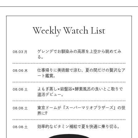
Weekly Watch List
ゲレンデでお馴染みの高原を上空から眺めてみ
08.03 月
る。
仕事帰りに美術館で涼む、夏の間だけの贅沢なア
08.06 木
ート鑑賞。
よもぎ蒸し×岩盤浴×酵素風呂の良いとこ取りで
08.08 土
温活デビュー。
東京ドームが『スーパーマリオブラザーズ』の世
08.08 土
界に⁉︎
効率的なビタミン補給で夏を快適に乗り切る。
08.08 土