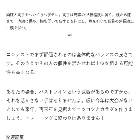
っく
両膝と両手をついてうつ伏せに。両手は肩幅の1.5倍程度に開く。頭から膝
鼻
ク
まで一直線に保ち、胸を開いて背すじを伸ばし、顎を引いて背骨の延長線上
り
に頭を保つ。
サ
コンテストでまず評価されるのは全体的なバランスの良さで
す。そのうえでその人の個性を活かせれば上位を狙える可能
性も高くなる。
あなたの場合、バストラインという武器があるのですから、
それを活かさない手はありませんよ。仮に今年は大会がない
としても来年、再来年を見据えてコツコツとカラダを作りま
しょう。トレーニングに終わりはありません！
関連記事