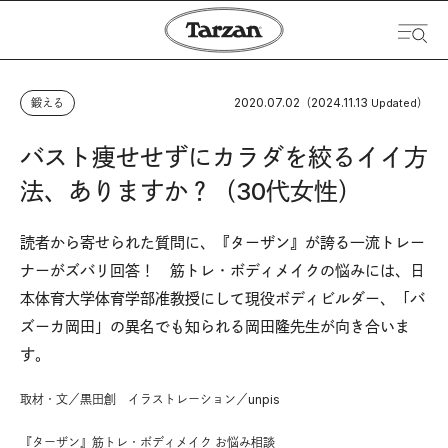
2020.07.02
2024.11.13
鍛える
（
Updated）
バスト痩せせずにカラダを絞るイイ方
法、ありますか？（30代女性）
読者から寄せられた質問に、『ターザン』が誇る一流トレー
ナーがズバリ回答！ 筋トレ・ボディメイクの悩みには、日
本体育大学体育学部准教授にして現役ボディビルダー、「バ
ズーカ岡田」の異名でも知られる岡田隆先生が向き合いま
す。
取材・文／黒田創 イラストレーション／unpis
『ターザン』筋トレ・ボディメイク お悩み相談