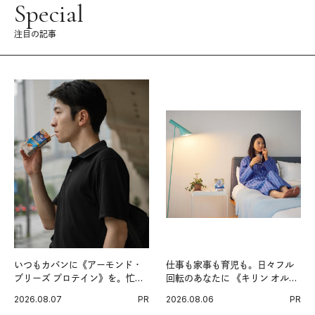
Special
注目の記事
いつもカバンに《アーモンド・
仕事も家事も育児も。日々フル
ブリーズ プロテイン》を。忙し
回転のあなたに 《キリン オルニ
い毎日の簡単コンディショニン
チンPRO》という新習慣。
2026.08.07
PR
2026.08.06
PR
グ習慣。