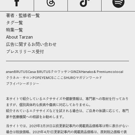
著者・監修者一覧
タグ一覧
特集一覧
About Tarzan
広告に関するお問い合わせ
プレスリリース受付
anan
BRUTUS
Casa BRUTUS
クロワッサン
GINZA
Hanako
& Premium
colocal
クウネル・サロン
POPEYE
MCS
こここ
SHURO
マガジンワールド
プライバシーポリシー
本サイトで紹介しているエクササイズや健康情報は、専門家への取材を行っており
ますが、個別具体的な疾病や傷病に対応しておりません。
紹介されているエクササイズなどを試される場合は、ご自身の体調に応じて、専門
家や医療機関への相談をお勧めします。
当サイトでは、2021年3月31日以前更新記事内の掲載商品価格等は特に表示がない
場合は税抜価格、2021年4月1日更新記事内の掲載商品価格は、原則税込価格で表