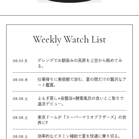
Weekly Watch List
ゲレンデでお馴染みの高原を上空から眺めてみ
08.03 月
る。
仕事帰りに美術館で涼む、夏の間だけの贅沢なア
08.06 木
ート鑑賞。
よもぎ蒸し×岩盤浴×酵素風呂の良いとこ取りで
08.08 土
温活デビュー。
東京ドームが『スーパーマリオブラザーズ』の世
08.08 土
界に⁉︎
効率的なビタミン補給で夏を快適に乗り切る。
08.08 土