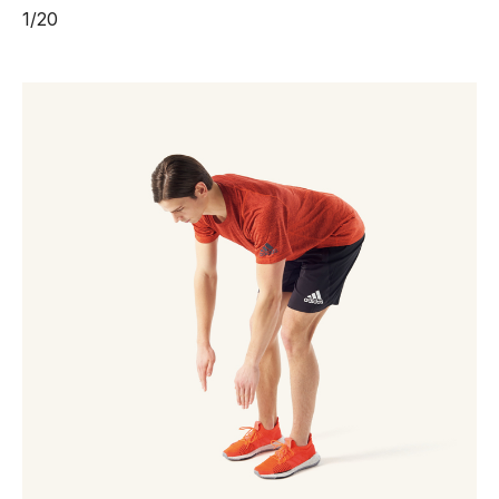
1
/
20