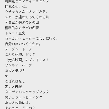
時間割とコンディショニング
怪我こそ、私。
ウチサカさんにきいてみる。
スキーが連れてってくれる町
写真家が選ぶ今月の山
極私的なカラダの名著
トレラン正史
ローカル・ヒーローに会いに行く。
自分の旅のつくりかた。
テーブル・トーク
こんな休暇、どう？
「走る映画」のプレイリスト
ワンモア・ハーブ
ヨガと気づき
at
こぼればなし
老いと表現
ターザンのスクラップブック
笑いとウェルビーイング
あの人の隣には。
そのユニ、どこの？