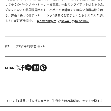
して多くのパーソナルトレーナーを育成。一般のクライアントはもちろん、
プロレスなどの格闘技選手から、小学生や高齢者まで幅広い指導経験を誇
る。書籍『長寿の体幹トレーニング4週間で姿勢がよくなる！スタスタ歩け
る！』が好評発売中。
@
sawakigym
@
sawakigym_sawaki
#
チューブ
#
背中
#
腕
#
自宅トレ
SHARE
TOP
【4週間で「脱げるカラダ」】背中と腕の裏側は、セットで鍛えると
より効果的。8日目