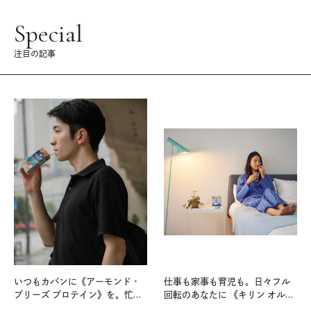
Special
注目の記事
いつもカバンに《アーモンド・
仕事も家事も育児も。日々フル
ブリーズ プロテイン》を。忙し
回転のあなたに 《キリン オルニ
い毎日の簡単コンディショニン
チンPRO》という新習慣。