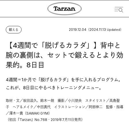
2019.12.04
2024.11.13
鍛える
（
Updated）
【4週間で「脱げるカラダ」】背中と
腕の裏側は、セットで鍛えるとより効
果的。8日目
4週間＝1か月で「脱げるカラダ」を手に入れるプログラム。
これが、8日目にやるべきトレーニングメニュー。
取材・文／坂田滋久、鈴木一朗 撮影／小川朋央 スタイリスト／高島聖
子 ヘア＆メイク／中田真代 イラストレーション／阿部伸二 監修・指導
／澤木一貴（SAWAKI GYM）
（初出『Tarzan』No.768・2019年7月11日発売）