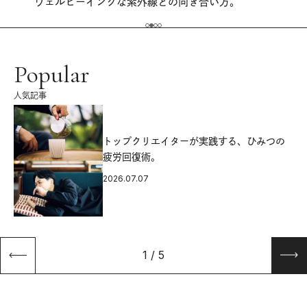
ウェルビーイングな紫外線との向き合い方。
Popular
人気記事
源
トップクリエイターが実践する、ひみつの
疲労回復術。
2026.07.07
1
/
5