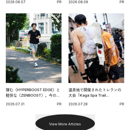
2026.08.07
PR
2026.08.06
PR
グ習慣。
弾む〈HYPERBOOST EDGE〉と
温泉地で開催されたトレランの
軽快な〈ZENBOOST〉。今の時
大会「Kaga Spa Trail
代に寄り添うアディダスが打ち
Endurance 100 by UTMB」。本
2026.07.31
PR
2026.07.28
PR
出した新機軸。
戦を夢見るランナーたちの奮闘
を追った。
View More Articles