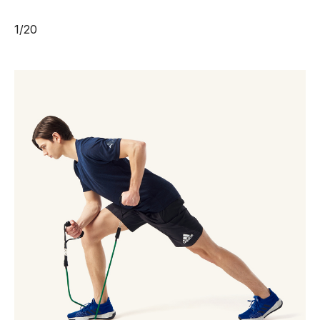
1
/
20