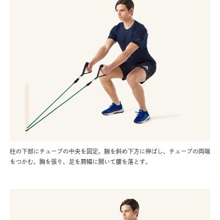
柱の下部にチューブの中央を固定。腕を斜め下方に伸ばし、チューブの両端
をつかむ。胸を張り、足を肩幅に開いて腰を落とす。