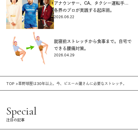
アナウンサー、CA、タクシー運転手…
各界のプロが実践する起床術。
2026.06.22
就寝前ストレッチから食事まで。自宅で
できる腰痛対策。
2026.04.29
TOP
草野球歴は30年以上。今、ピエール瀧さんに必要なストレッチ。
Special
注目の記事