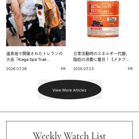
温泉地で開催されたトレランの
日常活動時のエネルギー代謝、
大会「Kaga Spa Trail
脂肪の消費に着目！《メタプラ
Endurance 100 by UTMB」。本
ス ウエスト》で始める体メンテ
2026.07.28
PR
2026.07.23
PR
戦を夢見るランナーたちの奮闘
習慣。
を追った。
View More Articles
Weekly Watch List