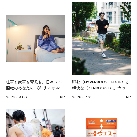
仕事も家事も育児も。日々フル
弾む〈HYPERBOOST EDGE〉と
回転のあなたに 《キリン オルニ
軽快な〈ZENBOOST〉。今の時
チンPRO》という新習慣。
代に寄り添うアディダスが打ち
2026.08.06
PR
2026.07.31
PR
出した新機軸。