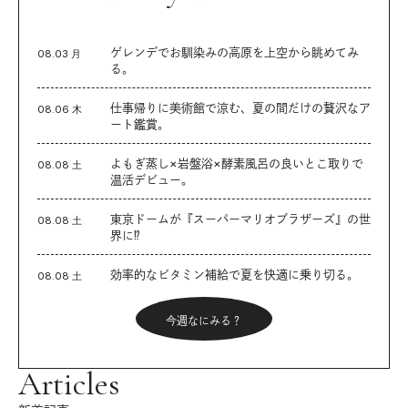
ゲレンデでお馴染みの高原を上空から眺めてみ
08.03 月
る。
仕事帰りに美術館で涼む、夏の間だけの贅沢なア
08.06 木
ート鑑賞。
よもぎ蒸し×岩盤浴×酵素風呂の良いとこ取りで
08.08 土
温活デビュー。
東京ドームが『スーパーマリオブラザーズ』の世
08.08 土
界に⁉︎
効率的なビタミン補給で夏を快適に乗り切る。
08.08 土
今週なにみる？
Articles