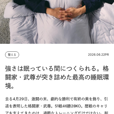
2026.06.22
PR
整える
強さは眠っている間につくられる。格
闘家・武尊が突き詰めた最高の睡眠環
境。
去る4月29日、激闘の末、劇的な勝利で有終の美を飾り、引
退を表明した格闘家・武尊。51戦46勝28KO。歴戦のキャリ
アを支えてきたのは、過酷なトレーニングだけではない。削