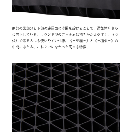
側部の帯部分と下部の設置面に空間を設けることで、通気性もさら
に向上している。ラウンド型のフォルムは抱きかかえやすく、うつ
伏せで眠る人にも使いやすい仕様。《－至極－》と《－極柔－》の
中間にあたる、これまでになかった高さも特徴。