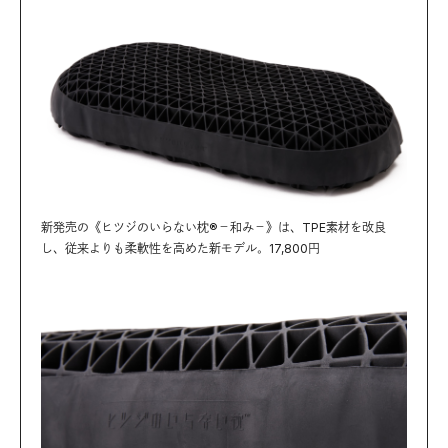
新発売の《ヒツジのいらない枕®－和み－》は、TPE素材を改良
し、従来よりも柔軟性を高めた新モデル。17,800円