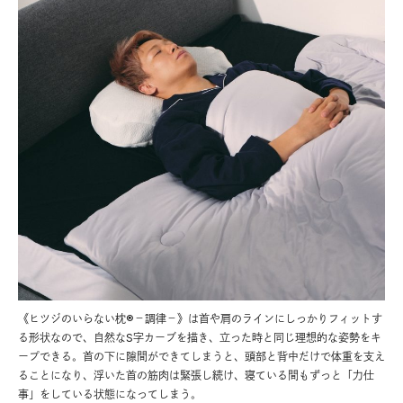
点で
《ヒツジのいらない枕®－調律－》は首や肩のラインにしっかりフィットす
隙
肩の
る形状なので、自然なS字カーブを描き、立った時と同じ理想的な姿勢をキ
支
ンス
ープできる。首の下に隙間ができてしまうと、頭部と背中だけで体重を支え
ラ
流が
ることになり、浮いた首の筋肉は緊張し続け、寝ている間もずっと「力仕
よ
事」をしている状態になってしまう。
ス