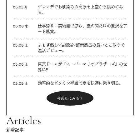
ゲレンデでお馴染みの高原を上空から眺めてみ
08.03 月
る。
仕事帰りに美術館で涼む、夏の間だけの贅沢なア
08.06 木
ート鑑賞。
よもぎ蒸し×岩盤浴×酵素風呂の良いとこ取りで
08.08 土
温活デビュー。
東京ドームが『スーパーマリオブラザーズ』の世
08.08 土
界に⁉︎
効率的なビタミン補給で夏を快適に乗り切る。
08.08 土
今週なにみる？
Articles
新着記事