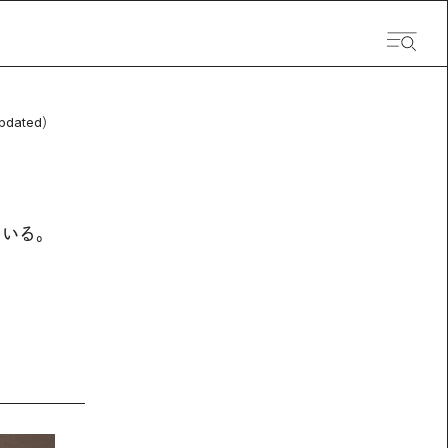
pdated）
ている。