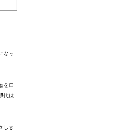
になっ
物を口
現代は
々しき