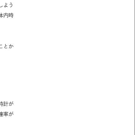
しよう
体内時
ことか
時計が
確率が