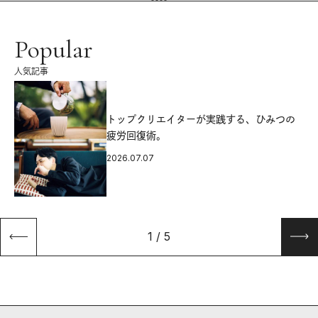
Popular
人気記事
源
トップクリエイターが実践する、ひみつの
疲労回復術。
2026.07.07
1
/
5