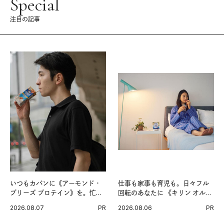
Special
注目の記事
いつもカバンに《アーモンド・
仕事も家事も育児も。日々フル
ブリーズ プロテイン》を。忙し
回転のあなたに 《キリン オルニ
い毎日の簡単コンディショニン
チンPRO》という新習慣。
2026.08.07
PR
2026.08.06
PR
グ習慣。