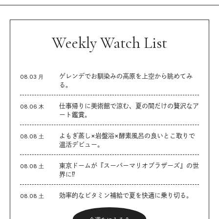
Weekly Watch List
ゲレンデでお馴染みの高原を上空から眺めてみ
08.03 月
る。
仕事帰りに美術館で涼む、夏の間だけの贅沢なア
08.06 木
ート鑑賞。
よもぎ蒸し×岩盤浴×酵素風呂の良いとこ取りで
08.08 土
温活デビュー。
東京ドームが『スーパーマリオブラザーズ』の世
08.08 土
界に⁉︎
効率的なビタミン補給で夏を快適に乗り切る。
08.08 土