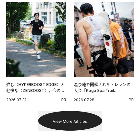
弾む〈HYPERBOOST EDGE〉と
温泉地で開催されたトレランの
軽快な〈ZENBOOST〉。今の時
大会「Kaga Spa Trail
代に寄り添うアディダスが打ち
Endurance 100 by UTMB」。本
2026.07.31
PR
2026.07.28
PR
出した新機軸。
戦を夢見るランナーたちの奮闘
を追った。
View More Articles