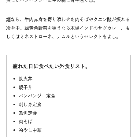
蒸したバンバンジーに生の刺し身や煮た魚。
麺なら、牛肉赤身を寄り添わせた肉そばやクエン酸が摂れる
冷や中。緑黄色野菜を狙うなら本場インドのサグカレー、も
しくはミネストローネ、ナムルというセレクトもよし。
疲れた日に食べたい外食リスト。
鉄火丼
親子丼
バンバンジー定食
刺し身定食
煮魚定食
肉そば
冷やし中華