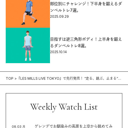
部位別にチャレンジ！下半身を鍛えるダ
ンベルトレ7選。
2025.09.29
目指すは逆三角形ボディ！上半身を鍛え
るダンベルトレ8選。
2025.10.14
TOP
『LES MILLS LIVE TOKYO』で先行発売！ “走る、跳ぶ、止まる”を
極める、進化した《ドロップセット 4》。
Weekly Watch List
ゲレンデでお馴染みの高原を上空から眺めてみ
08.03 月