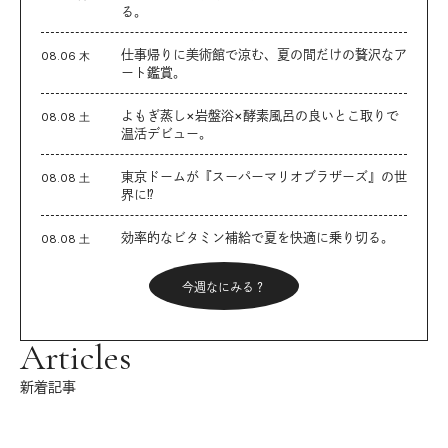
る。
仕事帰りに美術館で涼む、夏の間だけの贅沢なア
08.06 木
ート鑑賞。
よもぎ蒸し×岩盤浴×酵素風呂の良いとこ取りで
08.08 土
温活デビュー。
東京ドームが『スーパーマリオブラザーズ』の世
08.08 土
界に⁉︎
効率的なビタミン補給で夏を快適に乗り切る。
08.08 土
今週なにみる？
Articles
新着記事