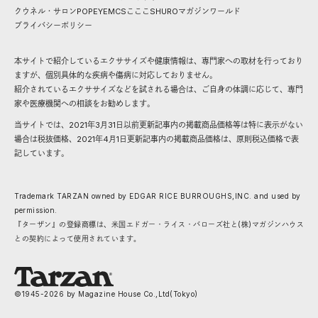
クウネル・サロン
POPEYE
MCS
こここ
SHURO
マガジンワールド
プライバシーポリシー
本サイトで紹介しているエクササイズや健康情報は、専門家への取材を行っており
ますが、個別具体的な疾病や傷病に対応しておりません。
紹介されているエクササイズなどを試される場合は、ご自身の体調に応じて、専門
家や医療機関への相談をお勧めします。
当サイトでは、2021年3月31日以前更新記事内の掲載商品価格等は特に表示がない
場合は税抜価格、2021年4月1日更新記事内の掲載商品価格は、原則税込価格で表
記しています。
Trademark TARZAN owned by EDGAR RICE BURROUGHS,INC. and used by
permission.
『ターザン』の登録商標は、米国エドガー・ライス・バローズ社と(株)マガジンハウス
との契約によって使用されています。
©1945-
2026
by Magazine House Co.,Ltd(Tokyo)