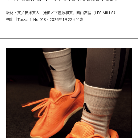
取材・文／神津文人 撮影／下屋敷和文、園山友基（LES MILLS）
初出『Tarzan』No.918・2026年1月22日発売