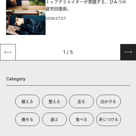
源
トップクリエイターが実践する、ひみつの
疲労回復術。
2026.07.07
1
/
5
Category
鍛える
整える
走る
出かける
痩せる
遊ぶ
食べる
身につける