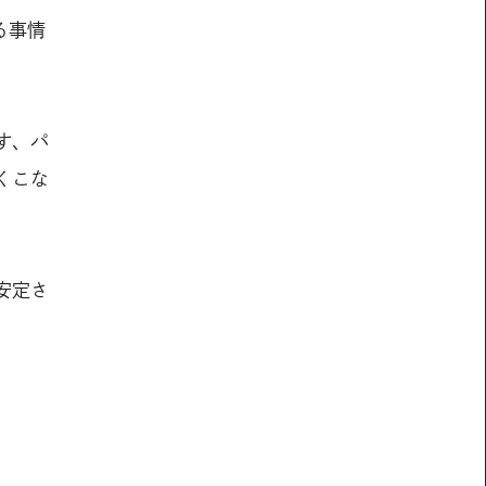
る事情
す、パ
くこな
安定さ