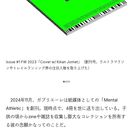
Is
ン
Issue #1 FW 2023「Cover w/ Kilian Jornet」（創刊号。ウルトラマラソ
を
の
ンやトレイルランニング界の注目人物を取り上げた）
）
2024年11月、ガブリエーレは紙媒体としての「Mental
Athletic」を創刊。現時点で、4冊を世に送り出している。子
供の頃からzineや雑誌を収集し膨大なコレクションを所有す
る彼の念願かなってのことだ。