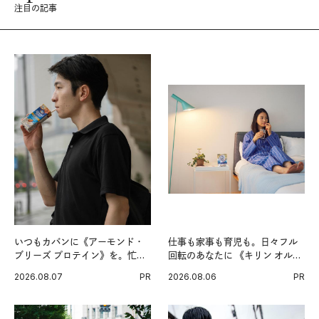
注目の記事
いつもカバンに《アーモンド・
仕事も家事も育児も。日々フル
ブリーズ プロテイン》を。忙し
回転のあなたに 《キリン オルニ
い毎日の簡単コンディショニン
チンPRO》という新習慣。
2026.08.07
PR
2026.08.06
PR
グ習慣。