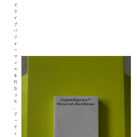
で
ラ
イ
ブ
パ
フ
ォ
ー
マ
ン
ス
を
行
な
っ
た
、
ア
ー
テ
ィ