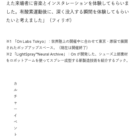
えた来場者に音楽とインスタレーションを体験してもらいま
した。有酸素運動後に、深く没入する瞬間を体験してもらい
たいと考えました」（フィリポ）
※1 「On Labs Tokyo」：世界陸上の開催中に合わせて東京・原宿で展開
されたポップアップスペース。（現在は開催終了）
※2 「LightSpray™Neural Archive」：On が開発した、シューズ上部素材
をロボットアームを使ってスプレー成型する新製造技術を紹介するブック。
カ
ル
チ
ャ
ー
イ
ベ
ン
ト