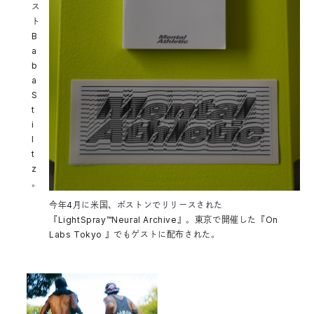
ス
ト
B
a
b
a
S
t
i
l
t
z
。
今年4月に米国、ボストンでリリースされた
『LightSpray™Neural Archive』。東京で開催した『On
Labs Tokyo 』でもゲストに配布された。