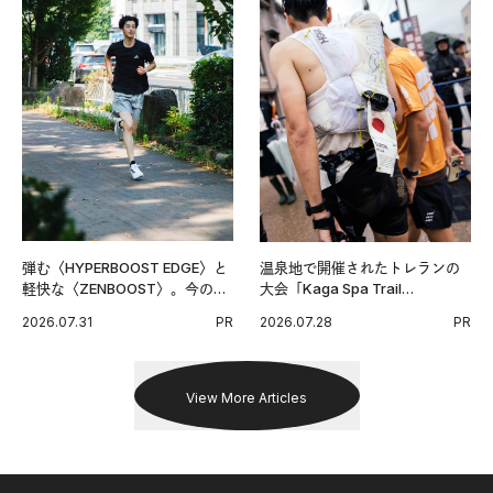
弾む〈HYPERBOOST EDGE〉と
温泉地で開催されたトレランの
軽快な〈ZENBOOST〉。今の時
大会「Kaga Spa Trail
代に寄り添うアディダスが打ち
Endurance 100 by UTMB」。本
2026.07.31
PR
2026.07.28
PR
出した新機軸。
戦を夢見るランナーたちの奮闘
を追った。
View More Articles