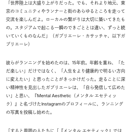
「世界陸上は大盛り上がりだった。でも、それより地元、東
京のコミュニティやランナーと街のあらゆるところを走って
交流を楽しんだよ。ローカルの繋がりは大切に築いてきたも
の。スタジアムで起こる一瞬のできごととは違い、ずっと続
いていくものなんだ」（ガブリエーレ・カサッチャ、以下ガ
ブリエーレ）
彼らがランニングを始めたのは、15年前。年齢を重ね、「た
だ楽しい」だけではなく、「人生をより健康的で明るい方向
に変えたい」と思ったことがきっかけだった。走ることに深
い精神性を見出したガブリエーレは、「自ら発信して広めた
い」と思い、『Mental Aesthetic（メンタル エセティッ
ク）』と名づけたInstagramのプロフィールに、ランニング
の写真を投稿し始めた。
「すると周囲の人たちに「『メンタル エセティック』では