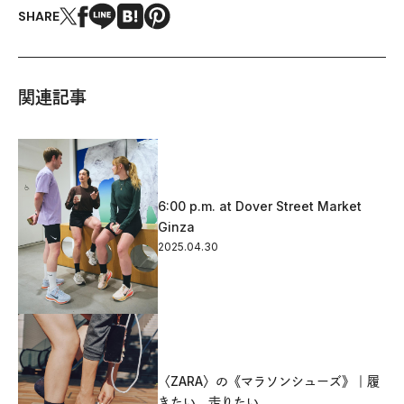
SHARE
関連記事
6:00 p.m. at Dover Street Market
Ginza
2025.04.30
〈ZARA〉の《マラソンシューズ》｜履
きたい、走りたい