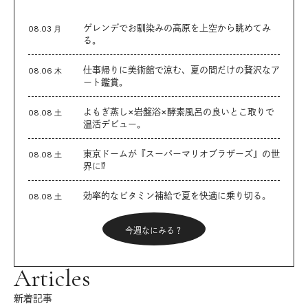
ゲレンデでお馴染みの高原を上空から眺めてみ
08.03 月
る。
仕事帰りに美術館で涼む、夏の間だけの贅沢なア
08.06 木
ート鑑賞。
よもぎ蒸し×岩盤浴×酵素風呂の良いとこ取りで
08.08 土
温活デビュー。
東京ドームが『スーパーマリオブラザーズ』の世
08.08 土
界に⁉︎
効率的なビタミン補給で夏を快適に乗り切る。
08.08 土
今週なにみる？
Articles
新着記事