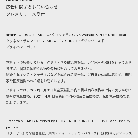
広告に関するお問い合わせ
プレスリリース受付
anan
BRUTUS
Casa BRUTUS
クロワッサン
GINZA
Hanako
& Premium
colocal
クウネル・サロン
POPEYE
MCS
こここ
SHURO
マガジンワールド
プライバシーポリシー
本サイトで紹介しているエクササイズや健康情報は、専門家への取材を行っており
ますが、個別具体的な疾病や傷病に対応しておりません。
紹介されているエクササイズなどを試される場合は、ご自身の体調に応じて、専門
家や医療機関への相談をお勧めします。
当サイトでは、2021年3月31日以前更新記事内の掲載商品価格等は特に表示がない
場合は税抜価格、2021年4月1日更新記事内の掲載商品価格は、原則税込価格で表
記しています。
Trademark TARZAN owned by EDGAR RICE BURROUGHS,INC. and used by
permission.
『ターザン』の登録商標は、米国エドガー・ライス・バローズ社と(株)マガジンハウス