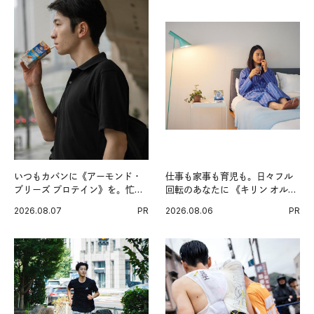
いつもカバンに《アーモンド・
仕事も家事も育児も。日々フル
ブリーズ プロテイン》を。忙し
回転のあなたに 《キリン オルニ
い毎日の簡単コンディショニン
チンPRO》という新習慣。
2026.08.07
PR
2026.08.06
PR
グ習慣。