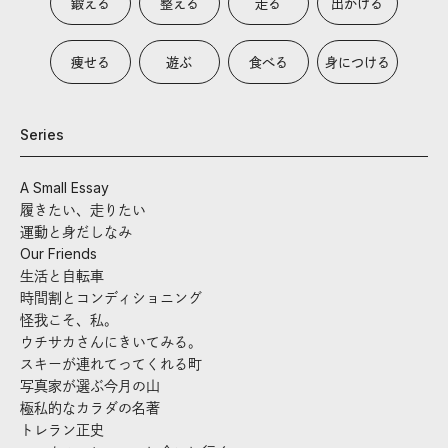
鍛える
整える
走る
出かける
痩せる
遊ぶ
食べる
身につける
Series
A Small Essay
履きたい、走りたい
運動と身だしなみ
Our Friends
生活と自転車
時間割とコンディショニング
怪我こそ、私。
ウチサカさんにきいてみる。
スキーが連れてってくれる町
写真家が選ぶ今月の山
極私的なカラダの名著
トレラン正史