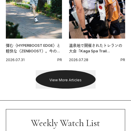
弾む〈HYPERBOOST EDGE〉と
温泉地で開催されたトレランの
軽快な〈ZENBOOST〉。今の時
大会「Kaga Spa Trail
代に寄り添うアディダスが打ち
Endurance 100 by UTMB」。本
2026.07.31
PR
2026.07.28
PR
出した新機軸。
戦を夢見るランナーたちの奮闘
を追った。
View More Articles
Weekly Watch List