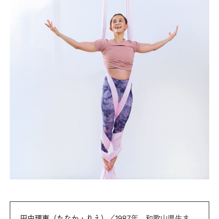
田中理恵（たなか・りえ）
／1987年、和歌山県生ま