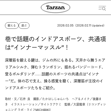
2026.02.05
2026.02.11
鍛える
遊ぶ
（
Updated）
巷で話題のインドアスポーツ、共通項
は”インナーマッスル”！
深層筋を鍛える鍵は、ジムの外にもある。天井から舞うエア
リアルシルク、弾むトランポリン、揺れるバンジーコード、
登るボルダリング……話題のスポーツの共通点は“インナ
ー”だ。体の芯で支え、操る感覚を磨く、深層筋が主役のイ
ンドアスポーツたちをご紹介。
取材・文／石井 良 撮影／たかはしじゅんいち ヘア＆メイク／後藤ま
き イラストレーション／サイトウアケミ 監修／大屋隆章（リコンディシ
ョニング ラボ・ライフMICHIBIKI）