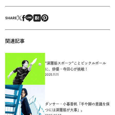
SHARE
関連記事
“深層筋スポーツ”ことピックルボール
に、俳優・寺田心が挑戦！
2025.11.11
ダンサー・小暮香帆「手や脚の意識を保
つには深層筋が大事」。