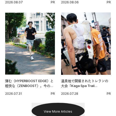
2026.08.07
PR
2026.08.06
PR
グ習慣。
弾む〈HYPERBOOST EDGE〉と
温泉地で開催されたトレランの
軽快な〈ZENBOOST〉。今の時
大会「Kaga Spa Trail
代に寄り添うアディダスが打ち
Endurance 100 by UTMB」。本
2026.07.31
PR
2026.07.28
PR
出した新機軸。
戦を夢見るランナーたちの奮闘
を追った。
View More Articles