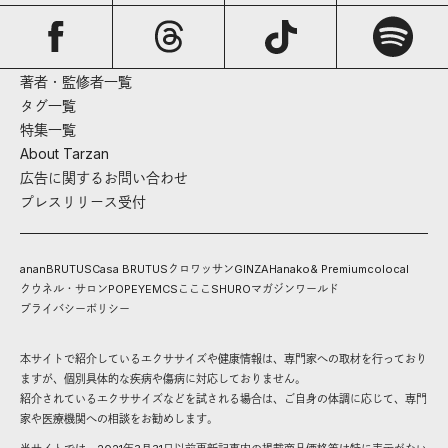
著者・監修者一覧
タグ一覧
特集一覧
About Tarzan
広告に関するお問い合わせ
プレスリリース受付
anan
BRUTUS
Casa BRUTUS
クロワッサン
GINZA
Hanako
& Premium
colocal
クウネル・サロン
POPEYE
MCS
こここ
SHURO
マガジンワールド
プライバシーポリシー
本サイトで紹介しているエクササイズや健康情報は、専門家への取材を行っており
ますが、個別具体的な疾病や傷病に対応しておりません。
紹介されているエクササイズなどを試される場合は、ご自身の体調に応じて、専門
家や医療機関への相談をお勧めします。