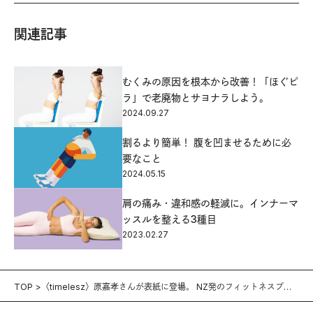
関連記事
むくみの原因を根本から改善！「ほぐピ
ラ」で老廃物とサヨナラしよう。
2024.09.27
割るより簡単！ 腹を凹ませるために必
要なこと
2024.05.15
肩の痛み・違和感の軽減に。インナーマ
ッスルを整える3種目
2023.02.27
TOP
〈timelesz〉原嘉孝さんが表紙に登場。 NZ発のフィットネスプロ
グラム「レズミルズ」に挑戦。