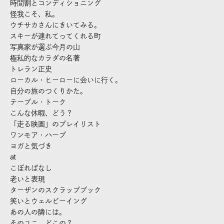
時間割とコンディショニング
怪我こそ、私。
ウチサカさんにきいてみる。
スキーが連れてってくれる町
写真家が選ぶ今月の山
極私的なカラダの名著
トレラン正史
ローカル・ヒーローに会いに行く。
自分の旅のつくりかた。
テーブル・トーク
こんな休暇、どう？
「走る映画」のプレイリスト
ワンモア・ハーブ
ヨガと気づき
at
こぼればなし
老いと表現
ターザンのスクラップブック
笑いとウェルビーイング
あの人の隣には。
そのユニ、どこの？