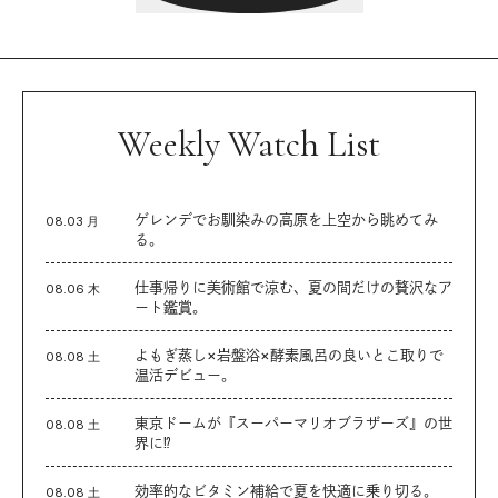
Weekly Watch List
ゲレンデでお馴染みの高原を上空から眺めてみ
08.03 月
る。
仕事帰りに美術館で涼む、夏の間だけの贅沢なア
08.06 木
ート鑑賞。
よもぎ蒸し×岩盤浴×酵素風呂の良いとこ取りで
08.08 土
温活デビュー。
東京ドームが『スーパーマリオブラザーズ』の世
08.08 土
界に⁉︎
効率的なビタミン補給で夏を快適に乗り切る。
08.08 土