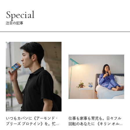
Special
注目の記事
いつもカバンに《アーモンド・
仕事も家事も育児も。日々フル
ブリーズ プロテイン》を。忙し
回転のあなたに 《キリン オルニ
い毎日の簡単コンディショニン
チンPRO》という新習慣。