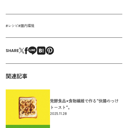
#
レシピ
#
腸内環境
SHARE
関連記事
発酵食品×食物繊維で作る“快腸のっけ
トースト”。
2025.11.28