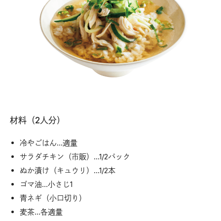
材料（2人分）
冷やごはん…適量
サラダチキン（市販）…1/2パック
ぬか漬け（キュウリ）…1/2本
ゴマ油…小さじ1
青ネギ（小口切り）
麦茶…各適量