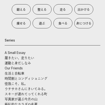
鍛える
整える
走る
出かける
痩せる
遊ぶ
食べる
身につける
Series
A Small Essay
履きたい、走りたい
運動と身だしなみ
Our Friends
生活と自転車
時間割とコンディショニング
怪我こそ、私。
ウチサカさんにきいてみる。
スキーが連れてってくれる町
写真家が選ぶ今月の山
極私的なカラダの名著