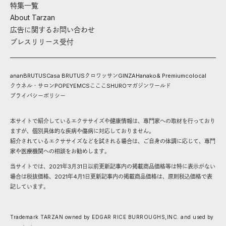
特集一覧
About Tarzan
広告に関するお問い合わせ
プレスリリース受付
anan
BRUTUS
Casa BRUTUS
クロワッサン
GINZA
Hanako
& Premium
colocal
クウネル・サロン
POPEYE
MCS
こここ
SHURO
マガジンワールド
プライバシーポリシー
本サイトで紹介しているエクササイズや健康情報は、専門家への取材を行っており
ますが、個別具体的な疾病や傷病に対応しておりません。
紹介されているエクササイズなどを試される場合は、ご自身の体調に応じて、専門
家や医療機関への相談をお勧めします。
当サイトでは、2021年3月31日以前更新記事内の掲載商品価格等は特に表示がない
場合は税抜価格、2021年4月1日更新記事内の掲載商品価格は、原則税込価格で表
記しています。
Trademark TARZAN owned by EDGAR RICE BURROUGHS,INC. and used by