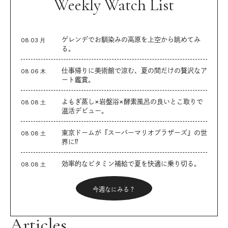
Weekly Watch List
ゲレンデでお馴染みの高原を上空から眺めてみ
08.03 月
る。
仕事帰りに美術館で涼む、夏の間だけの贅沢なア
08.06 木
ート鑑賞。
よもぎ蒸し×岩盤浴×酵素風呂の良いとこ取りで
08.08 土
温活デビュー。
東京ドームが『スーパーマリオブラザーズ』の世
08.08 土
界に⁉︎
効率的なビタミン補給で夏を快適に乗り切る。
08.08 土
今週なにみる？
Articles