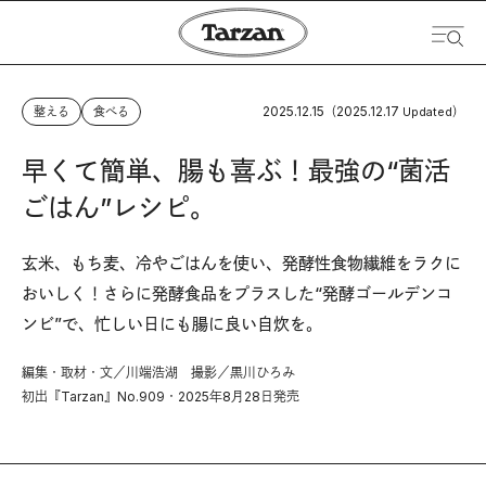
2025.12.15
2025.12.17
整える
食べる
（
Updated）
早くて簡単、腸も喜ぶ！最強の“菌活
ごはん”レシピ。
玄米、もち麦、冷やごはんを使い、発酵性食物繊維をラクに
おいしく！さらに発酵食品をプラスした“発酵ゴールデンコ
ンビ”で、忙しい日にも腸に良い自炊を。
編集・取材・文／川端浩湖 撮影／黒川ひろみ
初出『Tarzan』No.909・2025年8月28日発売