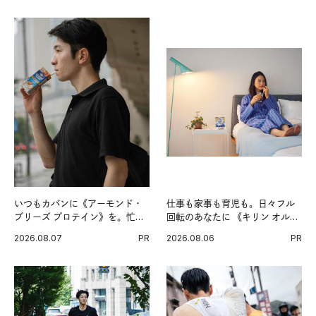
いつもカバンに《アーモンド・
仕事も家事も育児も。日々フル
ブリーズ プロテイン》を。忙し
回転のあなたに 《キリン オルニ
い毎日の簡単コンディショニン
チンPRO》という新習慣。
2026.08.07
PR
2026.08.06
PR
グ習慣。