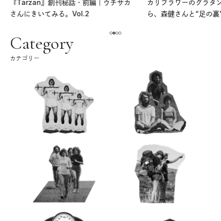
『Tarzan』創刊秘話・前編｜ウチサカ
カリフラワーのグラタ
さんにきいてみる。Vol.2
ら、森健さんと“足の裏
える。｜麻生要一郎の
ク
Category
カテゴリー